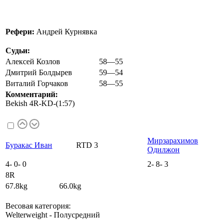
Рефери:
Андрей Курнявка
Судьи:
Алексей Козлов
58—55
Дмитрий Болдырев
59—54
Виталий Горчаков
58—55
Комментарий:
Bekish 4R-KD-(1:57)
Мирзарахимов
Буракас Иван
RTD 3
Одилжон
4
-
0
-
0
2
-
8
-
3
8R
67.8kg 66.0kg
Весовая категория:
Welterweight - Полусредний