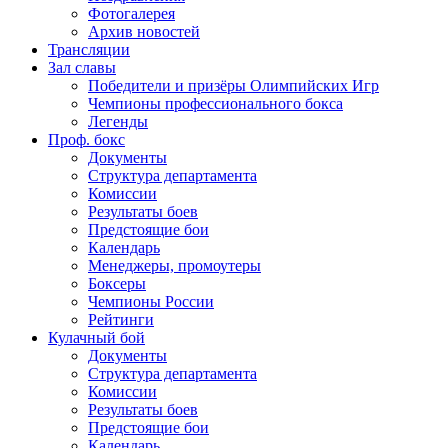
Фотогалерея
Архив новостей
Трансляции
Зал славы
Победители и призёры Олимпийских Игр
Чемпионы профессионального бокса
Легенды
Проф. бокс
Документы
Структура департамента
Комиссии
Результаты боев
Предстоящие бои
Календарь
Менеджеры, промоутеры
Боксеры
Чемпионы России
Рейтинги
Кулачный бой
Документы
Структура департамента
Комиссии
Результаты боев
Предстоящие бои
Календарь