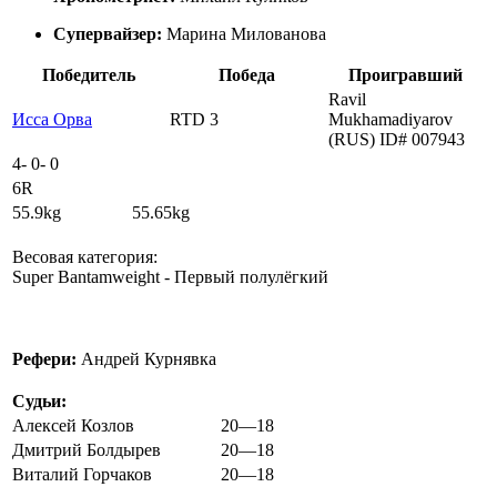
Супервайзер:
Марина Милованова
Победитель
Победа
Проигравший
Ravil
Исса Орва
RTD 3
Mukhamadiyarov
(RUS) ID# 007943
4
-
0
-
0
6R
55.9kg 55.65kg
Весовая категория:
Super Bantamweight - Первый полулёгкий
Рефери:
Андрей Курнявка
Судьи:
Алексей Козлов
20—18
Дмитрий Болдырев
20—18
Виталий Горчаков
20—18