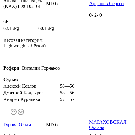
Alikhan Tulenbayev
MD 6
Ардашев Сергей
(KAZ) ID# 1021611
0
-
2
-
0
6R
62.15kg 60.15kg
Весовая категория:
Lightweight - Лёгкий
Рефери:
Виталий Горчаков
Судьи:
Алексей Козлов
58—56
Дмитрий Болдырев
58—56
Андрей Курнявка
57—57
МАРАХОВСКАЯ
Гурова Ольга
MD 6
Оксана