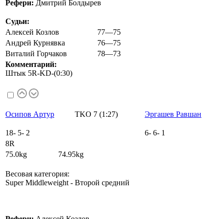
Рефери:
Дмитрий Болдырев
Судьи:
Алексей Козлов
77—75
Андрей Курнявка
76—75
Виталий Горчаков
78—73
Комментарий:
Штык 5R-KD-(0:30)
Осипов Артур
TKO 7 (1:27)
Эргашев Равшан
18
-
5
-
2
6
-
6
-
1
8R
75.0kg 74.95kg
Весовая категория:
Super Middleweight - Второй средний
Рефери:
Алексей Козлов