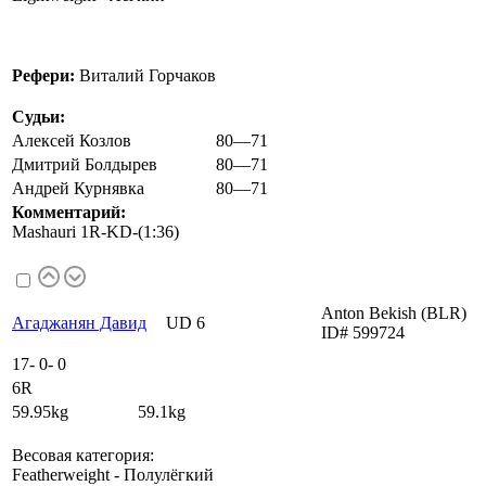
Рефери:
Виталий Горчаков
Судьи:
Алексей Козлов
80—71
Дмитрий Болдырев
80—71
Андрей Курнявка
80—71
Комментарий:
Mashauri 1R-KD-(1:36)
Anton Bekish (BLR)
Агаджанян Давид
UD 6
ID# 599724
17
-
0
-
0
6R
59.95kg 59.1kg
Весовая категория:
Featherweight - Полулёгкий