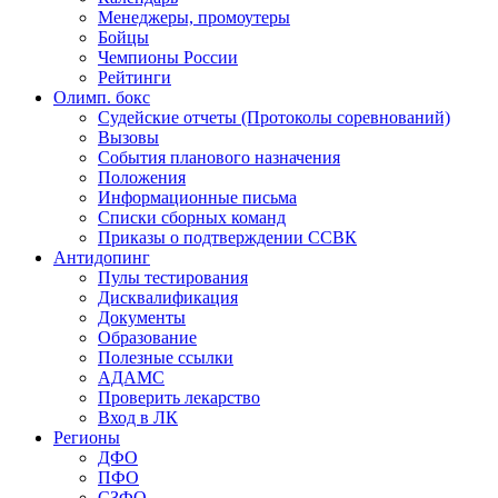
Менеджеры, промоутеры
Бойцы
Чемпионы России
Рейтинги
Олимп. бокс
Судейские отчеты (Протоколы соревнований)
Вызовы
События планового назначения
Положения
Информационные письма
Списки сборных команд
Приказы о подтверждении ССВК
Антидопинг
Пулы тестирования
Дисквалификация
Документы
Образование
Полезные ссылки
АДАМС
Проверить лекарство
Вход в ЛК
Регионы
ДФО
ПФО
СЗФО