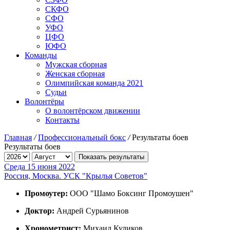
СКФО
СФО
УФО
ЦФО
ЮФО
Команды
Мужская сборная
Женская сборная
Олимпийская команда 2021
Судьи
Волонтёры
О волонтёрском движении
Контакты
Главная
/
Профессиональный бокс
/
Результаты боев
Результаты боев
Показать результаты
Среда 15 июня 2022
Россия, Москва. УСК "Крылья Советов"
Промоутер:
ООО "Шамо Боксинг Промоушен"
Доктор:
Андрей Сурьянинов
Хронометрист:
Михаил Куликов