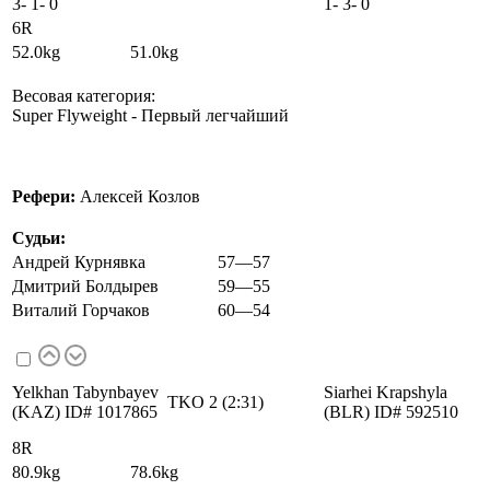
3
-
1
-
0
1
-
3
-
0
6R
52.0kg 51.0kg
Весовая категория:
Super Flyweight - Первый легчайший
Рефери:
Алексей Козлов
Судьи:
Андрей Курнявка
57—57
Дмитрий Болдырев
59—55
Виталий Горчаков
60—54
Yelkhan Tabynbayev
Siarhei Krapshyla
TKO 2 (2:31)
(KAZ) ID# 1017865
(BLR) ID# 592510
8R
80.9kg 78.6kg