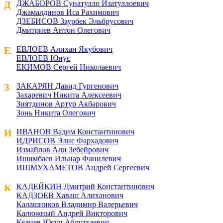
Д
ДЖАБОРОВ Сунатулло Изатуллоевич
Джамалдинов Иса Рахимович
ДЗЕБИСОВ Заурбек Эльбрусович
Дмитриев Антон Олегович
Е
ЕВЛОЕВ Алихан Якубович
ЕВЛОЕВ Юнус
ЕКИМОВ Сергей Николаевич
З
ЗАКАРЯН Давид Гургенович
Захаревич Никита Алексеевич
Зиятдинов Артур Акбарович
Зонь Никита Олегович
И
ИВАНОВ Вадим Константинович
ИДРИСОВ Элис Фархадович
Измайлов Али Зебейрович
Ишимбаев Ильнар Фанилевич
ИШМУХАМЕТОВ Андрей Сергеевич
К
КАДЕЙКИН Дмитрий Константинович
КАДЗОЕВ Хаваш Алиханович
Калашников Владимир Валерьевич
Калюжный Андрей Викторович
Кедиев Юсуп Абдулхаевич