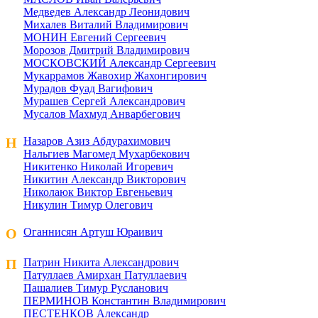
Медведев Александр Леонидович
Михалев Виталий Владимирович
МОНИН Евгений Сергеевич
Морозов Дмитрий Владимирович
МОСКОВСКИЙ Александр Сергеевич
Мукаррамов Жавохир Жахонгирович
Мурадов Фуад Вагифович
Мурашев Сергей Александрович
Мусалов Махмуд Анварбегович
Н
Назаров Азиз Абдурахимович
Нальгиев Магомед Мухарбекович
Никитенко Николай Игоревич
Никитин Александр Викторович
Николаюк Виктор Евгеньевич
Никулин Тимур Олегович
О
Оганнисян Артуш Юраивич
П
Патрин Никита Александрович
Патуллаев Амирхан Патуллаевич
Пашалиев Тимур Русланович
ПЕРМИНОВ Константин Владимирович
ПЕСТЕНКОВ Александр