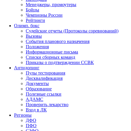
Менеджеры, промоутеры
Бойцы
Чемпионы России
Рейтинги
Олимп. бокс
Судейские отчеты (Протоколы соревнований)
Вызовы
События планового назначения
Положения
Информационные письма
Списки сборных команд
Приказы о подтверждении ССВК
Антидопинг
Пулы тестирования
Дисквалификация
Документы
Образование
Полезные ссылки
АДАМС
Проверить лекарство
Вход в ЛК
Регионы
ДФО
ПФО
СЗФО