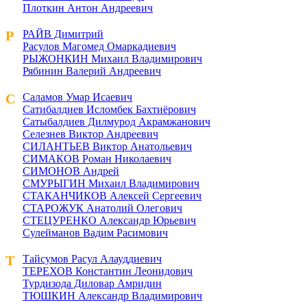
Плоткин Антон Андреевич
Р
РАЙВ Димитрий
Расулов Магомед Омаркадиевич
РЫЖОНКИН Михаил Владимирович
Рябинин Валерий Андреевич
С
Саламов Умар Исаевич
Сатибалдиев Исломбек Бахтиёрович
Сатыбалдиев Дилмурод Акрамжанович
Селезнев Виктор Андреевич
СИЛАНТЬЕВ Виктор Анатольевич
СИМАКОВ Роман Николаевич
СИМОНОВ Андрей
СМУРЫГИН Михаил Владимирович
СТАКАНЧИКОВ Алексей Сергеевич
СТАРОЖУК Анатолий Олегович
СТЕЦУРЕНКО Александр Юрьевич
Сулейманов Вадим Расимович
Т
Тайсумов Расул Алауддиевич
ТЕРЕХОВ Константин Леонидович
Турдизода Диловар Амридин
ТЮШКИН Александр Владимирович