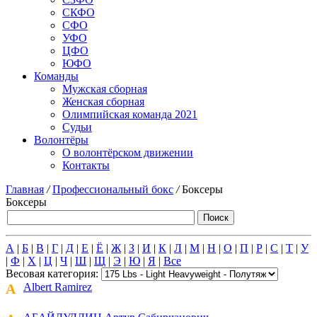
СКФО
СФО
УФО
ЦФО
ЮФО
Команды
Мужская сборная
Женская сборная
Олимпийская команда 2021
Судьи
Волонтёры
О волонтёрском движении
Контакты
Главная
/
Профессиональный бокс
/
Боксеры
Боксеры
А
|
Б
|
В
|
Г
|
Д
|
Е
|
Ё
|
Ж
|
З
|
И
|
К
|
Л
|
М
|
Н
|
О
|
П
|
Р
|
С
|
Т
|
У
|
Ф
|
Х
|
Ц
|
Ч
|
Ш
|
Щ
|
Э
|
Ю
|
Я
|
Все
Весовая категория:
A
Albert Ramirez