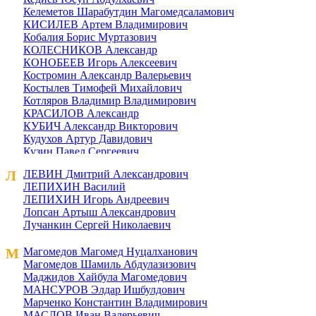
Келеметов Шарабутдин Магомедсаламович
КИСИЛЕВ Артем Владимирович
Кобалия Борис Муртазович
КОЛЕСНИКОВ Александр
КОНОБЕЕВ Игорь Алексеевич
Костромин Александр Валерьевич
Костылев Тимофей Михайлович
Котляров Владимир Владимирович
КРАСИЛОВ Александр
КУБИЧ Александр Викторович
Кудухов Артур Давидович
Кузин Павел Сергеевич
Кузина Елена Руслановна
Л
ЛЕВИН Дмитрий Александрович
КУЗНЕЦОВ Виталий Валерьевич
ЛЕПИХИН Василий
Курбонов Исмат Хабабуллоевич
ЛЕПИХИН Игорь Андреевич
Лопсан Артыш Александрович
Лучанкин Сергей Николаевич
М
Магомедов Магомед Нуцалханович
Магомедов Шамиль Абдулазизович
Маджидов Хайбула Магомедович
МАНСУРОВ Элдар Ишбулдович
Марченко Константин Владимирович
МАСЛОВ Иван Валерьевич