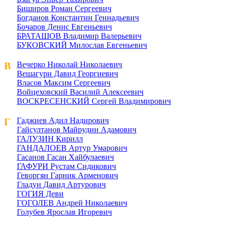
Биширов Роман Сергеевич
Богданов Константин Геннадьевич
Бочаров Денис Евгеньевич
БРАТАШОВ Владимир Валерьевич
БУКОВСКИЙ Милослав Евгеньевич
В
Вечерко Николай Николаевич
Вешагури Давид Георгиевич
Власов Максим Сергеевич
Войцеховский Василий Алексеевич
ВОСКРЕСЕНСКИЙ Сергей Владимирович
Г
Гаджиев Адил Надирович
Гайсултанов Майрудин Адамович
ГАЛУЗИН Кирилл
ГАНДАЛОЕВ Артур Умарович
Гасанов Гасан Хайбулаевич
ГАФУРИ Рустам Сидикович
Геворгян Гарник Арменович
Гладун Давид Артурович
ГОГИЯ Деви
ГОГОЛЕВ Андрей Николаевич
Голубев Ярослав Игоревич