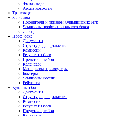
Фотогалерея
Архив новостей
Трансляции
Зал славы
Победители и призёры Олимпийских Игр
Чемпионы профессионального бокса
Легенды
Проф. бокс
Документы
Структура департамента
Комиссии
Результаты боев
Предстоящие бои
Календарь
Менеджеры, промоутеры
Боксеры
Чемпионы России
Рейтинги
Кулачный бой
Документы
Структура департамента
Комиссии
Результаты боев
Предстоящие бои
Календарь