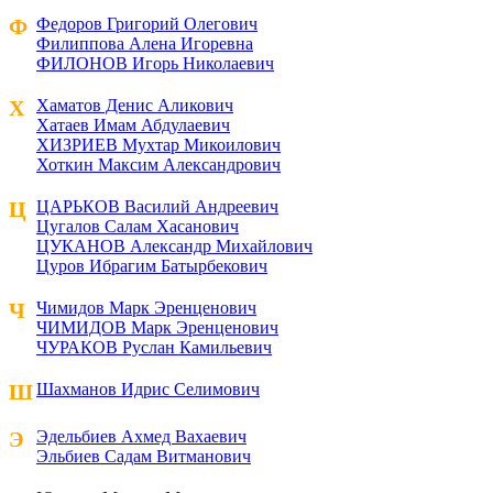
Ф
Федоров Григорий Олегович
Филиппова Алена Игоревна
ФИЛОНОВ Игорь Николаевич
Х
Хаматов Денис Аликович
Хатаев Имам Абдулаевич
ХИЗРИЕВ Мухтар Микоилович
Хоткин Максим Александрович
Ц
ЦАРЬКОВ Василий Андреевич
Цугалов Салам Хасанович
ЦУКАНОВ Александр Михайлович
Цуров Ибрагим Батырбекович
Ч
Чимидов Марк Эренценович
ЧИМИДОВ Марк Эренценович
ЧУРАКОВ Руслан Камильевич
Ш
Шахманов Идрис Селимович
Э
Эдельбиев Ахмед Вахаевич
Эльбиев Садам Витманович