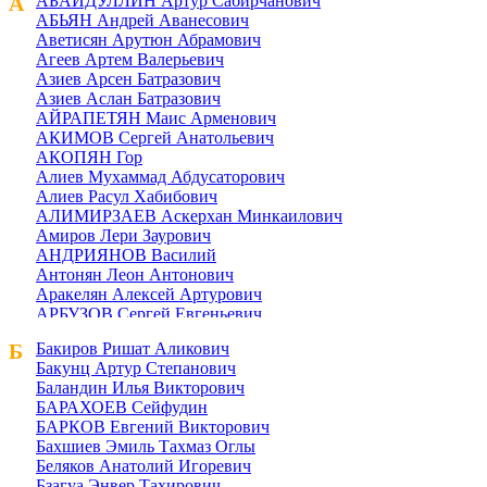
А
АБАЙДУЛЛИН Артур Сабирчанович
АБЬЯН Андрей Аванесович
Аветисян Арутюн Абрамович
Агеев Артем Валерьевич
Азиев Арсен Батразович
Азиев Аслан Батразович
АЙРАПЕТЯН Маис Арменович
АКИМОВ Сергей Анатольевич
АКОПЯН Гор
Алиев Мухаммад Абдусаторович
Алиев Расул Хабибович
АЛИМИРЗАЕВ Аскерхан Минкаилович
Амиров Лери Заурович
АНДРИЯНОВ Василий
Антонян Леон Антонович
Аракелян Алексей Артурович
АРБУЗОВ Сергей Евгеньевич
Арутюнов Николай Лаврентович
Б
Бакиров Ришат Аликович
Архипов Максим Вадимович
Бакунц Артур Степанович
АТЕЯН Алик Грайрович
Баландин Илья Викторович
АФАНАСЬЕВ Дмитрий Анатольевич
БАРАХОЕВ Сейфудин
АФЯН Андрей Ашотович
БАРКОВ Евгений Викторович
АХМЕДОВ Гайратжон Абдуллажанович
Бахшиев Эмиль Тахмаз Оглы
Беляков Анатолий Игоревич
Бзагуа Энвер Тахирович