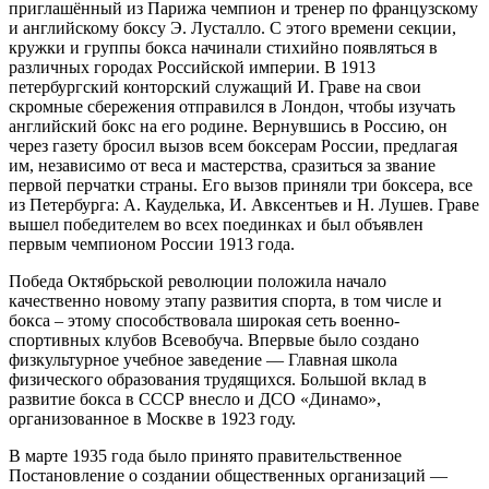
приглашённый из Парижа чемпион и тренер по французскому
и английскому боксу Э. Лусталло. С этого времени секции,
кружки и группы бокса начинали стихийно появляться в
различных городах Российской империи. В 1913
петербургский конторский служащий И. Граве на свои
скромные сбережения отправился в Лондон, чтобы изучать
английский бокс на его родине. Вернувшись в Россию, он
через газету бросил вызов всем боксерам России, предлагая
им, независимо от веса и мастерства, сразиться за звание
первой перчатки страны. Его вызов приняли три боксера, все
из Петербурга: А. Кауделька, И. Авксентьев и Н. Лушев. Граве
вышел победителем во всех поединках и был объявлен
первым чемпионом России 1913 года.
Победа Октябрьской революции положила начало
качественно новому этапу развития спорта, в том числе и
бокса – этому способствовала широкая сеть военно-
спортивных клубов Всевобуча. Впервые было создано
физкультурное учебное заведение — Главная школа
физического образования трудящихся. Большой вклад в
развитие бокса в СССР внесло и ДСО «Динамо»,
организованное в Москве в 1923 году.
В марте 1935 года было принято правительственное
Постановление о создании общественных организаций —