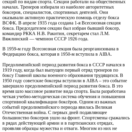
секций по видам спорта. Секции работали на общественных
началах. Тренеров избирали из наиболее авторитетных
боксеров, специалистов, спортивных деятелей. Они
оказывали активную практическую помощь отделу бокса
ВСФК. В апреле 1935 года создана 1-я Всесоюзная секция
бокса. Председателем секции был избран бывший боксер,
командир РККА Н.В. Ракитин, секретарем стал Л.М.
Вяжлинский — чемпион СССР 1926 года.
В 1959-м году Всесоюзная секция была реорганизована в
Федерацию бокса, которая в 1950-м вступила в AIBA.
Предолимпийский период развития бокса в СССР начался в
1919 году, когда был выпущен первый отряд тренеров по
боксу Главной школы военного образования трудящихся. В
1950 году советские боксеры вступили в AIBA – это событие
завершило предолимпийский период развития бокса. В это
время шло массовое развитие вида спорта. Была разработана
четкая учебно-методическая система обучения и повышения
спортивной квалификации боксёров. Одним из важных
событий предолимпийского периода явилась Великая
Отечественная война. С первых дней подавляющее
большинство боксеров ушло на фронт. Спортсмены сражались
в рядах действующей армии и в партизанских отрядах,
проявляя образцы мужества и отваги. Многим из них не