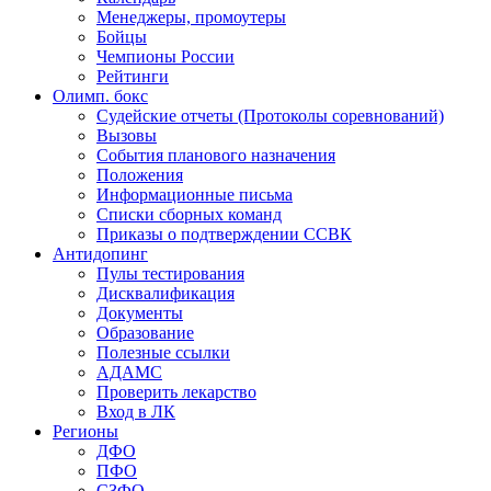
Менеджеры, промоутеры
Бойцы
Чемпионы России
Рейтинги
Олимп. бокс
Судейские отчеты (Протоколы соревнований)
Вызовы
События планового назначения
Положения
Информационные письма
Списки сборных команд
Приказы о подтверждении ССВК
Антидопинг
Пулы тестирования
Дисквалификация
Документы
Образование
Полезные ссылки
АДАМС
Проверить лекарство
Вход в ЛК
Регионы
ДФО
ПФО
СЗФО