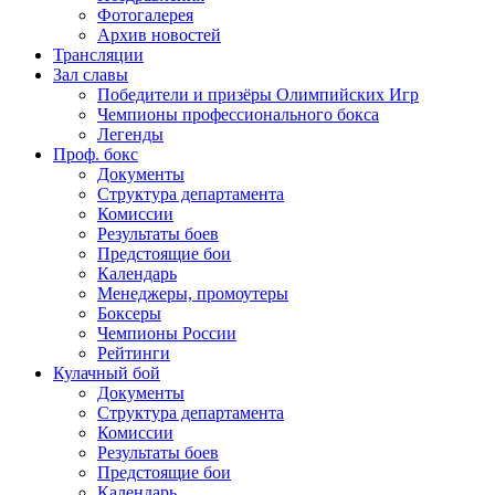
Фотогалерея
Архив новостей
Трансляции
Зал славы
Победители и призёры Олимпийских Игр
Чемпионы профессионального бокса
Легенды
Проф. бокс
Документы
Структура департамента
Комиссии
Результаты боев
Предстоящие бои
Календарь
Менеджеры, промоутеры
Боксеры
Чемпионы России
Рейтинги
Кулачный бой
Документы
Структура департамента
Комиссии
Результаты боев
Предстоящие бои
Календарь