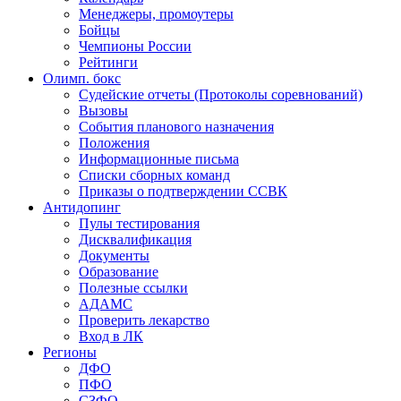
Менеджеры, промоутеры
Бойцы
Чемпионы России
Рейтинги
Олимп. бокс
Судейские отчеты (Протоколы соревнований)
Вызовы
События планового назначения
Положения
Информационные письма
Списки сборных команд
Приказы о подтверждении ССВК
Антидопинг
Пулы тестирования
Дисквалификация
Документы
Образование
Полезные ссылки
АДАМС
Проверить лекарство
Вход в ЛК
Регионы
ДФО
ПФО
СЗФО