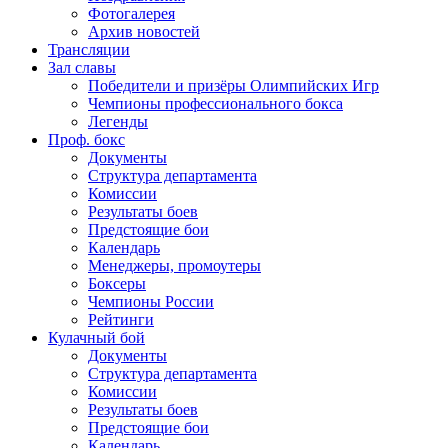
Фотогалерея
Архив новостей
Трансляции
Зал славы
Победители и призёры Олимпийских Игр
Чемпионы профессионального бокса
Легенды
Проф. бокс
Документы
Структура департамента
Комиссии
Результаты боев
Предстоящие бои
Календарь
Менеджеры, промоутеры
Боксеры
Чемпионы России
Рейтинги
Кулачный бой
Документы
Структура департамента
Комиссии
Результаты боев
Предстоящие бои
Календарь