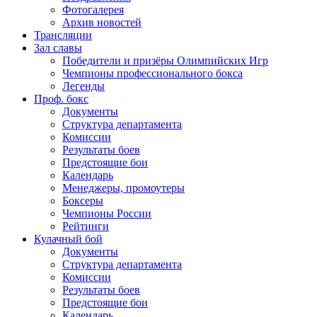
Фотогалерея
Архив новостей
Трансляции
Зал славы
Победители и призёры Олимпийских Игр
Чемпионы профессионального бокса
Легенды
Проф. бокс
Документы
Структура департамента
Комиссии
Результаты боев
Предстоящие бои
Календарь
Менеджеры, промоутеры
Боксеры
Чемпионы России
Рейтинги
Кулачный бой
Документы
Структура департамента
Комиссии
Результаты боев
Предстоящие бои
Календарь