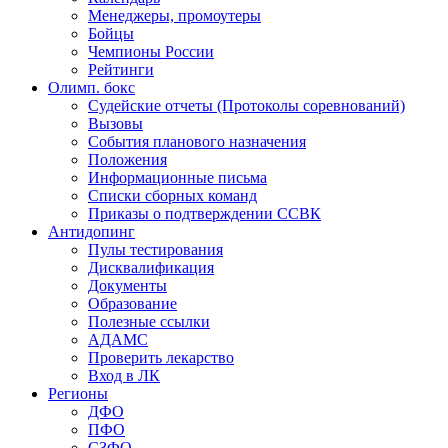
Менеджеры, промоутеры
Бойцы
Чемпионы России
Рейтинги
Олимп. бокс
Судейские отчеты (Протоколы соревнований)
Вызовы
События планового назначения
Положения
Информационные письма
Списки сборных команд
Приказы о подтверждении ССВК
Антидопинг
Пулы тестирования
Дисквалификация
Документы
Образование
Полезные ссылки
АДАМС
Проверить лекарство
Вход в ЛК
Регионы
ДФО
ПФО
СЗФО