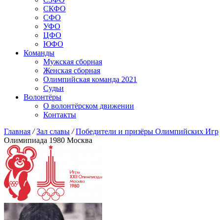
СКФО
СФО
УФО
ЦФО
ЮФО
Команды
Мужская сборная
Женская сборная
Олимпийская команда 2021
Судьи
Волонтёры
О волонтёрском движении
Контакты
Главная
/
Зал славы
/
Победители и призёры Олимпийских Игр
Олимипиада 1980 Москва