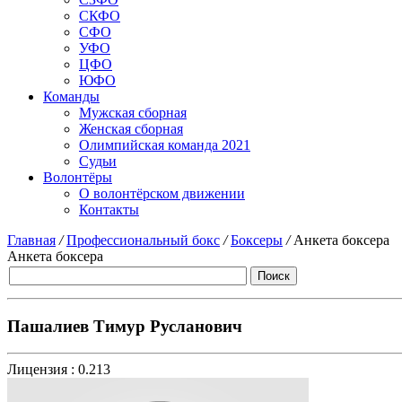
СКФО
СФО
УФО
ЦФО
ЮФО
Команды
Мужская сборная
Женская сборная
Олимпийская команда 2021
Судьи
Волонтёры
О волонтёрском движении
Контакты
Главная
/
Профессиональный бокс
/
Боксеры
/
Анкета боксера
Анкета боксера
Пашалиев Тимур Русланович
Лицензия :
0.213