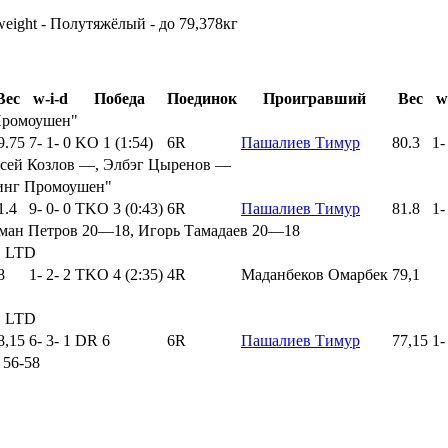
weight - Полутяжёлый - до 79,378кг
Вес
w-i-d
Победа
Поединок
Проигравший
Вес
w
Промоушен"
9.75
7
-
1
-
0
KO 1 (1:54)
6R
Пашалиев Тимур
80.3
1
сей Козлов —, Элбэг Цыренов —
синг Промоушен"
1.4
9
-
0
-
0
TKO 3 (0:43)
6R
Пашалиев Тимур
81.8
1
ман Петров 20—18, Игорь Тамадаев 20—18
" LTD
8
1
-
2
-
2
TKO 4 (2:35)
4R
Маданбеков Омарбек
79,1
" LTD
8,15
6
-
3
-
1
DR 6
6R
Пашалиев Тимур
77,15
1
 56-58