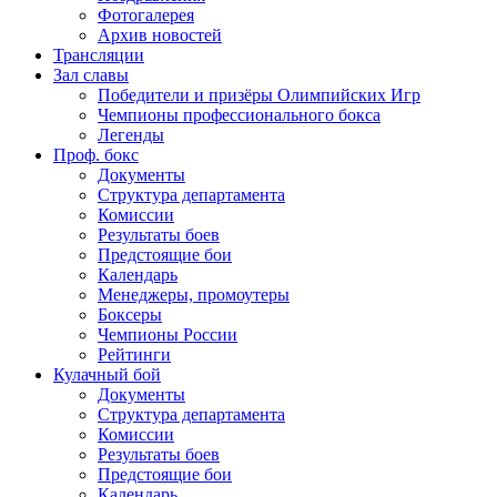
Фотогалерея
Архив новостей
Трансляции
Зал славы
Победители и призёры Олимпийских Игр
Чемпионы профессионального бокса
Легенды
Проф. бокс
Документы
Структура департамента
Комиссии
Результаты боев
Предстоящие бои
Календарь
Менеджеры, промоутеры
Боксеры
Чемпионы России
Рейтинги
Кулачный бой
Документы
Структура департамента
Комиссии
Результаты боев
Предстоящие бои
Календарь