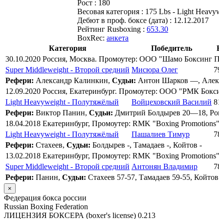
Рост :
180
Весовая категория :
175 Lbs - Light Heavy
Дебют в проф. боксе (дата) :
12.12.2017
Рейтинг Rusboxing :
653.30
BoxRec:
анкета
Категория
Победитель
30.10.2020 Россия, Москва. Промоутер: ООО "Шамо Боксинг 
Super Middleweight - Второй средний
Мисюра Олег
7
Рефери:
Александр Калинкин,
Судьи:
Антон Шарков —, Алек
12.09.2020 Россия, Екатеринбург. Промоутер: ООО "РМК Бок
Light Heavyweight - Полутяжёлый
Войцеховский Василий
8
Рефери:
Виктор Панин,
Судьи:
Дмитрий Болдырев 20—18, Ро
18.04.2018 Екатеринбург, Промоутер: RMK "Boxing Promotions
Light Heavyweight - Полутяжёлый
Пашалиев Тимур
7
Рефери:
Стахеев,
Судьи:
Болдырев -, Тамадаев -, Койтов -
13.02.2018 Екатеринбург, Промоутер: RMK "Boxing Promotions
Super Middleweight - Второй средний
Антонян Владимир
7
Рефери:
Панин,
Судьи:
Стахеев 57-57, Тамадаев 59-55, Койтов
×
Федерация бокса россии
Russian Boxing Federation
ЛИЦЕНЗИЯ БОКСЕРА (boxer's license)
0.213