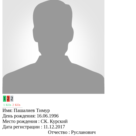
1
2
2
1 KOs
2 KOs
Имя:
Пашалиев Тимур
День рождения:
16.06.1996
Место рождения :
СК. Курский
Дата регистрации :
11.12.2017
Отчество :
Русланович