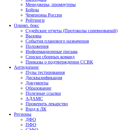
Менеджеры, промоутеры
Бойцы
Чемпионы России
Рейтинги
Олимп. бокс
Судейские отчеты (Протоколы соревнований)
Вызовы
События планового назначения
Положения
Информационные письма
Списки сборных команд
Приказы о подтверждении ССВК
Антидопинг
Пулы тестирования
Дисквалификация
Документы
Образование
Полезные ссылки
АДАМС
Проверить лекарство
Вход в ЛК
Регионы
ДФО
ПФО
СЗФО