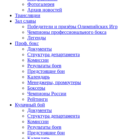
Фотогалерея
Архив новостей
Трансляции
Зал славы
Победители и призёры Олимпийских Игр
Чемпионы профессионального бокса
Легенды
Проф. бокс
Документы
Структура департамента
Комиссии
Результаты боев
Предстоящие бои
Календарь
Менеджеры, промоутеры
Боксеры
Чемпионы России
Рейтинги
Кулачный бой
Документы
Структура департамента
Комиссии
Результаты боев
Предстоящие бои
Календарь