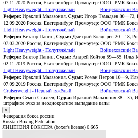
07.11.2020 Россия, Екатеринбург. Промоутер: ООО "РМК Бок
Light Heavyweight - Полутяжёлый
Войцеховский Ва
Рефери:
Ираклий Малазония,
Судьи:
Игорь Тамадаев 80—72, 
12.09.2020 Россия, Екатеринбург. Промоутер: ООО "РМК Бок
Light Heavyweight - Полутяжёлый
Войцеховский Ва
Рефери:
Виктор Панин,
Судьи:
Дмитрий Болдырев 20—18, Ро
07.03.2020 Россия, Екатеринбург. Промоутер: ООО "РМК Бок
Light Heavyweight - Полутяжёлый
Войцеховский Ва
Рефери:
Виктор Панин,
Судьи:
Андрей Койтов 59—55, Илья 
02.11.2019 Россия, Екатеринбург. Промоутер: ООО "РМК Бок
Light Heavyweight - Полутяжёлый
Войцеховский Ва
Рефери:
Ираклий Малазония,
Судьи:
Роман Петров 10—9, Ил
07.09.2019 Россия, Екатеринбург. Промоутер: ООО "РМК Бок
Cruiserweight - Первый тяжёлый
Войцеховский Ва
Рефери:
Семен Стахеев,
Судьи:
Ираклий Малазония 38—35, И
штрафное очко за неоднократное выпадание капы
×
Федерация бокса россии
Russian Boxing Federation
ЛИЦЕНЗИЯ БОКСЕРА (boxer's license)
0.665