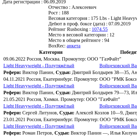
Дата регистрации :
06.09.2019
Отчество :
Алексеевич
Рост :
188
Весовая категория :
175 Lbs - Light Heavy
Дебют в проф. боксе (дата) :
07.09.2019
Рейтинг Rusboxing :
1074.55
Место в весовой категории :
12
Место в общем рейтинге :
94
BoxRec:
анкета
Категория
Победи
09.06.2022 Россия, Москва. Промоутер: ООО "ГазФайт"
Light Heavyweight - Полутяжёлый
Войцеховский Ва
Рефери:
Виктор Панин,
Судьи:
Дмитрий Болдырев 38—35, Ан
04.11.2021 Россия, Екатеринбург. Промоутер: ООО "РМК Бок
Light Heavyweight - Полутяжёлый
Войцеховский Ва
Рефери:
Виктор Панин,
Судьи:
Дмитрий Болдырев 79—73, Ил
21.05.2021 Россия, Химки. Промоутер: ООО "ГазФайт"
Light Heavyweight - Полутяжёлый
Войцеховский Ва
Рефери:
Сергей Литунов,
Судьи:
Алексей Козлов 10—9, Дми
23.01.2021 Россия, Екатеринбург. Промоутер: ООО "РМК Бок
Light Heavyweight - Полутяжёлый
Войцеховский Ва
Рефери:
Роман Петров,
Судьи:
Виктор Панин —, Илья Килуни