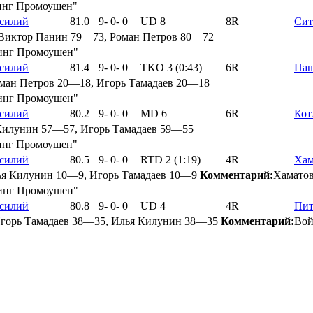
синг Промоушен"
силий
81.0
9
-
0
-
0
UD 8
8R
Сит
Виктор Панин 79—73, Роман Петров 80—72
синг Промоушен"
силий
81.4
9
-
0
-
0
TKO 3 (0:43)
6R
Паш
ман Петров 20—18, Игорь Тамадаев 20—18
синг Промоушен"
силий
80.2
9
-
0
-
0
MD 6
6R
Кот
Килунин 57—57, Игорь Тамадаев 59—55
синг Промоушен"
силий
80.5
9
-
0
-
0
RTD 2 (1:19)
4R
Хам
ья Килунин 10—9, Игорь Тамадаев 10—9
Комментарий:
Хаматов 
синг Промоушен"
силий
80.8
9
-
0
-
0
UD 4
4R
Пит
горь Тамадаев 38—35, Илья Килунин 38—35
Комментарий:
Вой