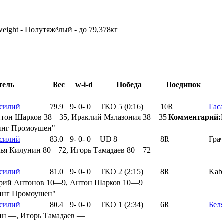
weight - Полутяжёлый - до 79,378кг
тель
Вес
w-i-d
Победа
Поединок
силий
79.9
9
-
0
-
0
TKO 5 (0:16)
10R
Гас
тон Шарков 38—35, Ираклий Малазония 38—35
Комментарий:
синг Промоушен"
силий
83.0
9
-
0
-
0
UD 8
8R
Гра
ья Килунин 80—72, Игорь Тамадаев 80—72
силий
81.0
9
-
0
-
0
TKO 2 (2:15)
8R
Kab
трий Антонов 10—9, Антон Шарков 10—9
синг Промоушен"
силий
80.4
9
-
0
-
0
TKO 1 (2:34)
6R
Бел
н —, Игорь Тамадаев —