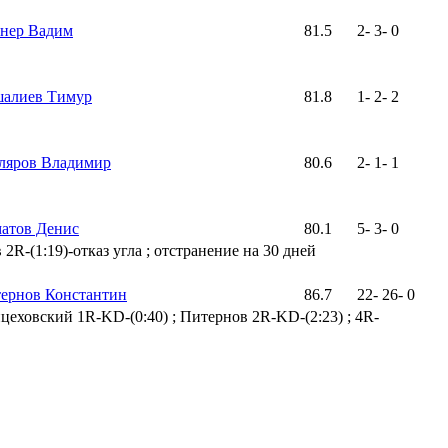
нер Вадим
81.5
2
-
3
-
0
алиев Тимур
81.8
1
-
2
-
2
ляров Владимир
80.6
2
-
1
-
1
атов Денис
80.1
5
-
3
-
0
2R-(1:19)-отказ угла ; отстранение на 30 дней
ернов Константин
86.7
22
-
26
-
0
цеховский 1R-KD-(0:40) ; Питернов 2R-KD-(2:23) ; 4R-