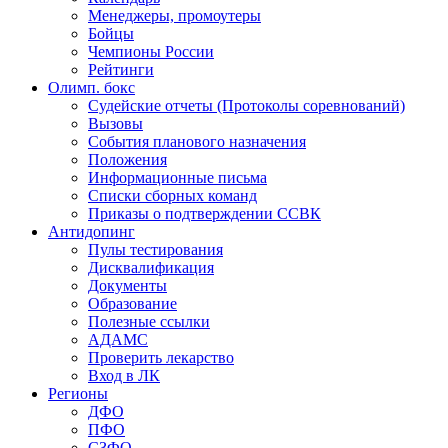
Менеджеры, промоутеры
Бойцы
Чемпионы России
Рейтинги
Олимп. бокс
Судейские отчеты (Протоколы соревнований)
Вызовы
События планового назначения
Положения
Информационные письма
Списки сборных команд
Приказы о подтверждении ССВК
Антидопинг
Пулы тестирования
Дисквалификация
Документы
Образование
Полезные ссылки
АДАМС
Проверить лекарство
Вход в ЛК
Регионы
ДФО
ПФО
СЗФО