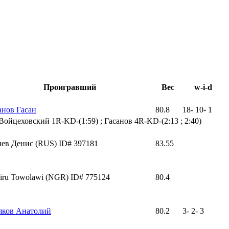
Проигравший
Вес
w-i-d
анов Гасан
80.8
18
-
10
-
1
Войцеховский 1R-KD-(1:59) ; Гасанов 4R-KD-(2:13 ; 2:40)
чев Денис (RUS) ID# 397181
83.55
iru Towolawi (NGR) ID# 775124
80.4
яков Анатолий
80.2
3
-
2
-
3