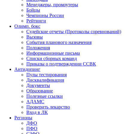
Менеджеры, промоутеры
Бойцы
Чемпионы России
Рейтинги
Олимп. бокс
Судейские отчеты (Протоколы соревнований)
Вызовы
События планового назначения
Положения
Информационные письма
Списки сборных команд
Приказы о подтверждении ССВК
Антидопинг
Пулы тестирования
Дисквалификация
Документы
Образование
Полезные ссылки
АДАМС
Проверить лекарство
Вход в ЛК
Регионы
ДФО
ПФО
СЗФО