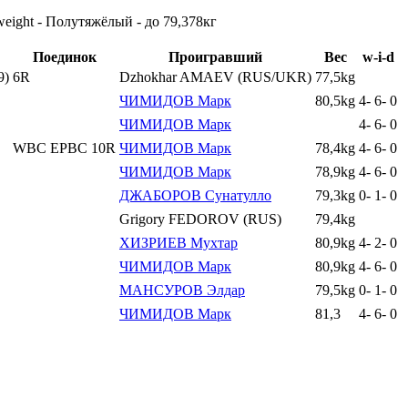
weight - Полутяжёлый - до 79,378кг
Поединок
Проигравший
Вес
w-i-d
9)
6R
Dzhokhar AMAEV (RUS/UKR)
77,5kg
ЧИМИДОВ Марк
80,5kg
4
-
6
-
0
ЧИМИДОВ Марк
4
-
6
-
0
WBC EPBC 10R
ЧИМИДОВ Марк
78,4kg
4
-
6
-
0
ЧИМИДОВ Марк
78,9kg
4
-
6
-
0
ДЖАБОРОВ Сунатулло
79,3kg
0
-
1
-
0
Grigory FEDOROV (RUS)
79,4kg
ХИЗРИЕВ Мухтар
80,9kg
4
-
2
-
0
ЧИМИДОВ Марк
80,9kg
4
-
6
-
0
МАНСУРОВ Элдар
79,5kg
0
-
1
-
0
ЧИМИДОВ Марк
81,3
4
-
6
-
0