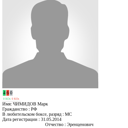
4
6
0
0 KOs
0 KOs
Имя:
ЧИМИДОВ Марк
Гражданство :
РФ
В любительском боксе, разряд :
МС
Дата регистрации :
31.05.2014
Отчество :
Эренценович