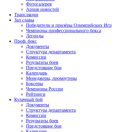
Фотогалерея
Архив новостей
Трансляции
Зал славы
Победители и призёры Олимпийских Игр
Чемпионы профессионального бокса
Легенды
Проф. бокс
Документы
Структура департамента
Комиссии
Результаты боев
Предстоящие бои
Календарь
Менеджеры, промоутеры
Боксеры
Чемпионы России
Рейтинги
Кулачный бой
Документы
Структура департамента
Комиссии
Результаты боев
Предстоящие бои
Календарь