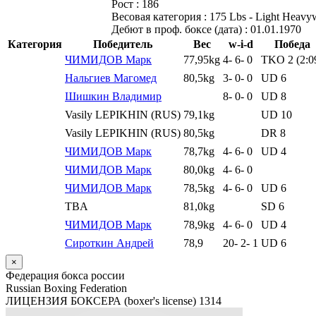
Рост :
186
Весовая категория :
175 Lbs - Light Heavy
Дебют в проф. боксе (дата) :
01.01.1970
Категория
Победитель
Вес
w-i-d
Победа
ЧИМИДОВ Марк
77,95kg
4
-
6
-
0
TKO 2 (2:0
Нальгиев Магомед
80,5kg
3
-
0
-
0
UD 6
Шишкин Владимир
8
-
0
-
0
UD 8
Vasily LEPIKHIN (RUS)
79,1kg
UD 10
Vasily LEPIKHIN (RUS)
80,5kg
DR 8
ЧИМИДОВ Марк
78,7kg
4
-
6
-
0
UD 4
ЧИМИДОВ Марк
80,0kg
4
-
6
-
0
ЧИМИДОВ Марк
78,5kg
4
-
6
-
0
UD 6
TBA
81,0kg
SD 6
ЧИМИДОВ Марк
78,9kg
4
-
6
-
0
UD 4
Сироткин Андрей
78,9
20
-
2
-
1
UD 6
×
Федерация бокса россии
Russian Boxing Federation
ЛИЦЕНЗИЯ БОКСЕРА (boxer's license)
1314