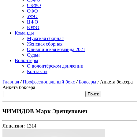
СКФО
СФО
УФО
ЦФО
ЮФО
Команды
Мужская сборная
Женская сборная
Олимпийская команда 2021
Судьи
Волонтёры
О волонтёрском движении
Контакты
Главная
/
Профессиональный бокс
/
Боксеры
/
Анкета боксера
Анкета боксера
ЧИМИДОВ Марк Эренценович
Лицензия :
1314