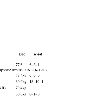
Вес
w-i-d
77.6
6
-
3
-
1
арий:
Антонян 4R-KD-(1:40)
78,4kg
0
-
6
-
0
80,9kg
18
-
10
-
1
KR)
79,4kg
80,8kg
0
-
1
-
0