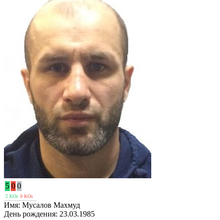
5
0
0
2 KOs
0 KOs
Имя:
Мусалов Махмуд
День рождения:
23.03.1985