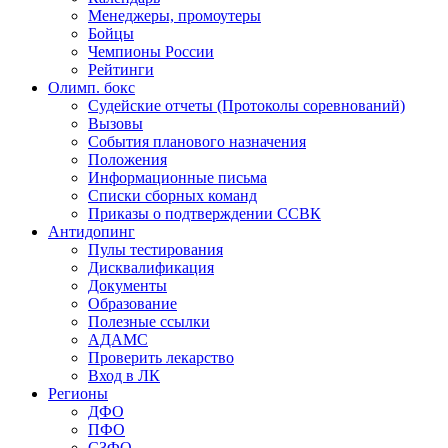
Менеджеры, промоутеры
Бойцы
Чемпионы России
Рейтинги
Олимп. бокс
Судейские отчеты (Протоколы соревнований)
Вызовы
События планового назначения
Положения
Информационные письма
Списки сборных команд
Приказы о подтверждении ССВК
Антидопинг
Пулы тестирования
Дисквалификация
Документы
Образование
Полезные ссылки
АДАМС
Проверить лекарство
Вход в ЛК
Регионы
ДФО
ПФО
СЗФО