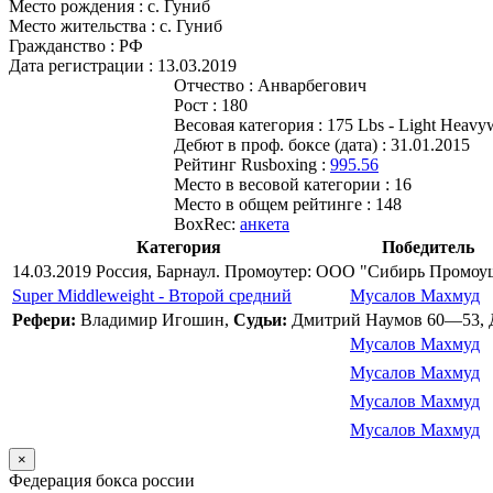
Место рождения :
с. Гуниб
Место жительства :
с. Гуниб
Гражданство :
РФ
Дата регистрации :
13.03.2019
Отчество :
Анварбегович
Рост :
180
Весовая категория :
175 Lbs - Light Heavy
Дебют в проф. боксе (дата) :
31.01.2015
Рейтинг Rusboxing :
995.56
Место в весовой категории :
16
Место в общем рейтинге :
148
BoxRec:
анкета
Категория
Победитель
14.03.2019 Россия, Барнаул. Промоутер: ООО "Сибирь Промоу
Super Middleweight - Второй средний
Мусалов Махмуд
Рефери:
Владимир Игошин,
Судьи:
Дмитрий Наумов 60—53, 
Мусалов Махмуд
Мусалов Махмуд
Мусалов Махмуд
Мусалов Махмуд
×
Федерация бокса россии