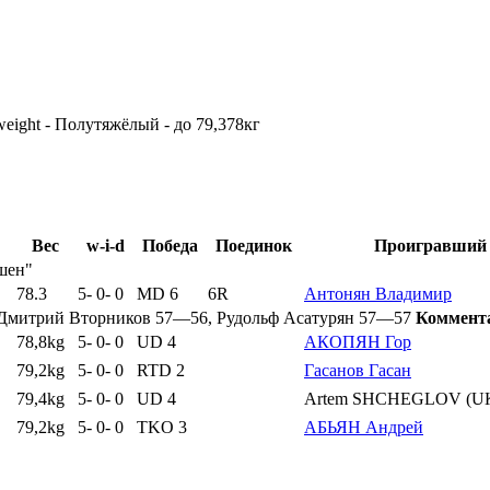
weight - Полутяжёлый - до 79,378кг
Вес
w-i-d
Победа
Поединок
Проигравший
шен"
78.3
5
-
0
-
0
MD 6
6R
Антонян Владимир
Дмитрий Вторников 57—56, Рудольф Асатурян 57—57
Коммент
78,8kg
5
-
0
-
0
UD 4
АКОПЯН Гор
79,2kg
5
-
0
-
0
RTD 2
Гасанов Гасан
79,4kg
5
-
0
-
0
UD 4
Artem SHCHEGLOV (U
79,2kg
5
-
0
-
0
TKO 3
АБЬЯН Андрей