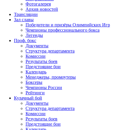
Фотогалерея
Архив новостей
Трансляции
Зал славы
Победители и призёры Олимпийских Игр
Чемпионы профессионального бокса
Легенды
Проф. бокс
Документы
Структура департамента
Комиссии
Результаты боев
Предстоящие бои
Календарь
Менеджеры, промоутеры
Боксеры
Чемпионы России
Рейтинги
Кулачный бой
Документы
Структура департамента
Комиссии
Результаты боев
Предстоящие бои
Календарь