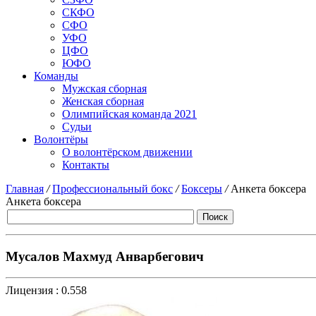
СКФО
СФО
УФО
ЦФО
ЮФО
Команды
Мужская сборная
Женская сборная
Олимпийская команда 2021
Судьи
Волонтёры
О волонтёрском движении
Контакты
Главная
/
Профессиональный бокс
/
Боксеры
/
Анкета боксера
Анкета боксера
Мусалов Махмуд Анварбегович
Лицензия :
0.558