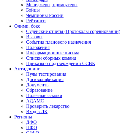
Менеджеры, промоутеры
Бойцы
Чемпионы России
Рейтинги
Олимп. бокс
Судейские отчеты (Протоколы соревнований)
Вызовы
События планового назначения
Положения
Информационные письма
Списки сборных команд
Приказы о подтверждении ССВК
Антидопинг
Пулы тестирования
Дисквалификация
Документы
Образование
Полезные ссылки
АДАМС
Проверить лекарство
Вход в ЛК
Регионы
ДФО
ПФО
СЗФО