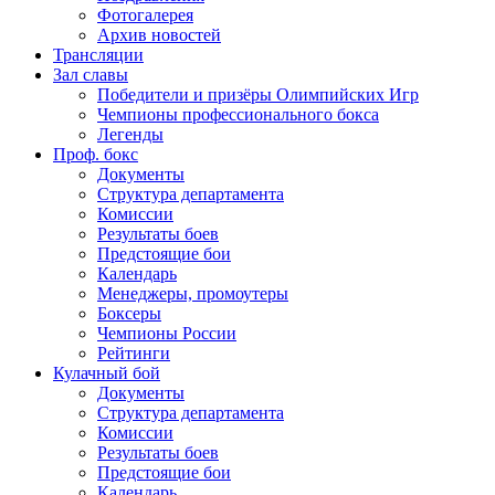
Фотогалерея
Архив новостей
Трансляции
Зал славы
Победители и призёры Олимпийских Игр
Чемпионы профессионального бокса
Легенды
Проф. бокс
Документы
Структура департамента
Комиссии
Результаты боев
Предстоящие бои
Календарь
Менеджеры, промоутеры
Боксеры
Чемпионы России
Рейтинги
Кулачный бой
Документы
Структура департамента
Комиссии
Результаты боев
Предстоящие бои
Календарь