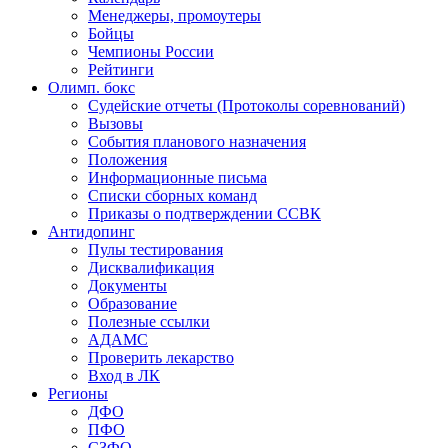
Менеджеры, промоутеры
Бойцы
Чемпионы России
Рейтинги
Олимп. бокс
Судейские отчеты (Протоколы соревнований)
Вызовы
События планового назначения
Положения
Информационные письма
Списки сборных команд
Приказы о подтверждении ССВК
Антидопинг
Пулы тестирования
Дисквалификация
Документы
Образование
Полезные ссылки
АДАМС
Проверить лекарство
Вход в ЛК
Регионы
ДФО
ПФО
СЗФО