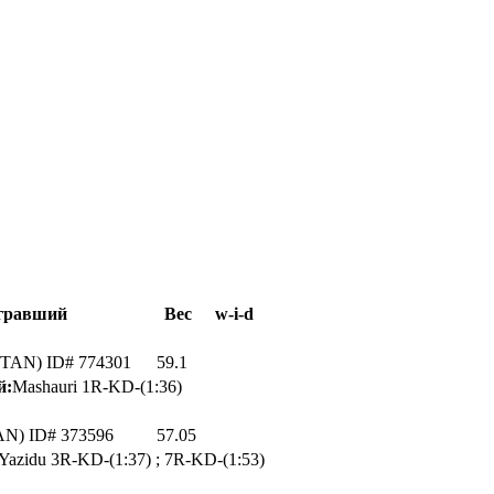
гравший
Вес
w-i-d
 (TAN) ID# 774301
59.1
й:
Mashauri 1R-KD-(1:36)
AN) ID# 373596
57.05
Yazidu 3R-KD-(1:37) ; 7R-KD-(1:53)