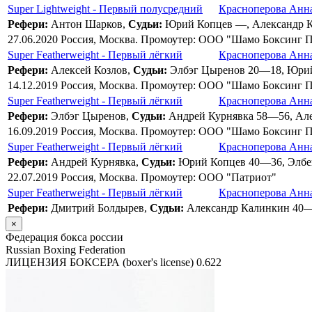
Super Lightweight - Первый полусредний
Красноперова Анн
Рефери:
Антон Шарков,
Судьи:
Юрий Копцев —, Александр 
27.06.2020 Россия, Москва. Промоутер: ООО "Шамо Боксинг 
Super Featherweight - Первый лёгкий
Красноперова Анн
Рефери:
Алексей Козлов,
Судьи:
Элбэг Цыренов 20—18, Юри
14.12.2019 Россия, Москва. Промоутер: ООО "Шамо Боксинг 
Super Featherweight - Первый лёгкий
Красноперова Анн
Рефери:
Элбэг Цыренов,
Судьи:
Андрей Курнявка 58—56, Ал
16.09.2019 Россия, Москва. Промоутер: ООО "Шамо Боксинг 
Super Featherweight - Первый лёгкий
Красноперова Анн
Рефери:
Андрей Курнявка,
Судьи:
Юрий Копцев 40—36, Элбе
22.07.2019 Россия, Москва. Промоутер: ООО "Патриот"
Super Featherweight - Первый лёгкий
Красноперова Анн
Рефери:
Дмитрий Болдырев,
Судьи:
Александр Калинкин 40—
×
Федерация бокса россии
Russian Boxing Federation
ЛИЦЕНЗИЯ БОКСЕРА (boxer's license)
0.622