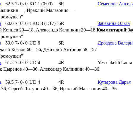
а
62.5
7
-
0
-
0
KO 1 (0:09)
6R
Семенова Ангел
Калинкин —, Ираклий Малазония —
Промоушен"
а
60.0
7
-
0
-
0
TKO 3 (1:17)
6R
Забавина Ольга
й Копцев 20—18, Александр Калинкин 20—18
Комментарий:
За
Промоушен"
а
59.0
7
-
0
-
0
UD 6
6R
Дроздова Валери
ексей Козлов 60—56, Дмитрий Антонов 58—57
Промоушен"
а
61.2
7
-
0
-
0
UD 4
4R
Yessenkeldi Laur
к Цыренов 40—36, Александр Калинкин 40—36
а
59.5
7
-
0
-
0
UD 4
4R
Кутырова Дарья
36, Сергей Литунов 40—36, Ираклий Малазония 40—36