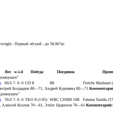
rweight - Первый лёгкий - до 58,967кг
Вес
w-i-d
Победа
Поединок
Прои
Промоушен"
а
60.0
7
-
0
-
0
UD 8
8R
Feriche Mashauri
митрий Болдырев 80—71, Андрей Курнявка 80—71
Комментари
Промоушен"
а
59.0
7
-
0
-
0
TKO 8 (1:05)
WBC CISBB 10R
Fatuma Yazidu (T
, Алексей Козлов 70—61, Элбэг Цыренов 70—61
Комментарий: