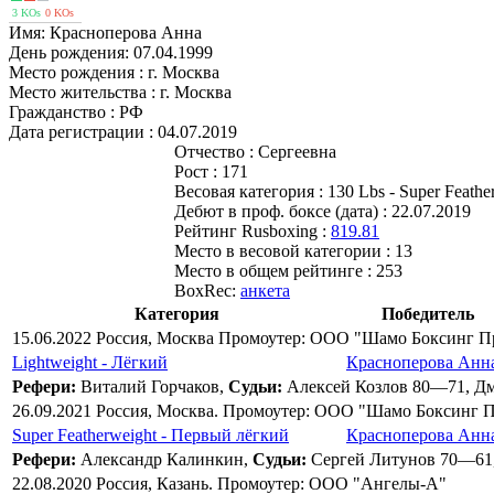
3 KOs
0 KOs
Имя:
Красноперова Анна
День рождения:
07.04.1999
Место рождения :
г. Москва
Место жительства :
г. Москва
Гражданство :
РФ
Дата регистрации :
04.07.2019
Отчество :
Сергеевна
Рост :
171
Весовая категория :
130 Lbs - Super Feathe
Дебют в проф. боксе (дата) :
22.07.2019
Рейтинг Rusboxing :
819.81
Место в весовой категории :
13
Место в общем рейтинге :
253
BoxRec:
анкета
Категория
Победитель
15.06.2022 Россия, Москва Промоутер: ООО "Шамо Боксинг 
Lightweight - Лёгкий
Красноперова Анн
Рефери:
Виталий Горчаков,
Судьи:
Алексей Козлов 80—71, Д
26.09.2021 Россия, Москва. Промоутер: ООО "Шамо Боксинг 
Super Featherweight - Первый лёгкий
Красноперова Анн
Рефери:
Александр Калинкин,
Судьи:
Сергей Литунов 70—61
22.08.2020 Россия, Казань. Промоутер: ООО "Ангелы-А"