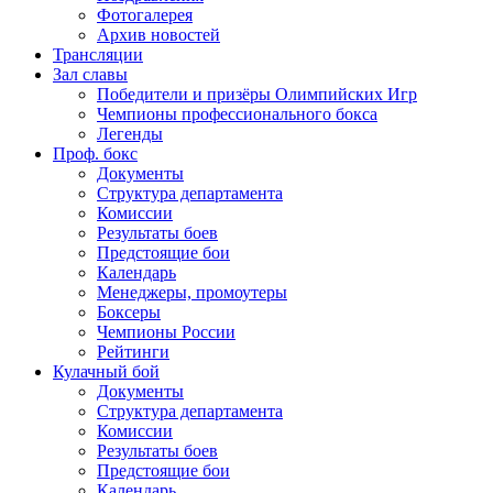
Фотогалерея
Архив новостей
Трансляции
Зал славы
Победители и призёры Олимпийских Игр
Чемпионы профессионального бокса
Легенды
Проф. бокс
Документы
Структура департамента
Комиссии
Результаты боев
Предстоящие бои
Календарь
Менеджеры, промоутеры
Боксеры
Чемпионы России
Рейтинги
Кулачный бой
Документы
Структура департамента
Комиссии
Результаты боев
Предстоящие бои
Календарь