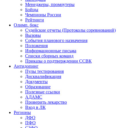
Менеджеры, промоутеры
Бойцы
Чемпионы России
Рейтинги
Олимп. бокс
Судейские отчеты (Протоколы соревнований)
Вызовы
События планового назначения
Положения
Информационные письма
Списки сборных команд
Приказы о подтверждении ССВК
Антидопинг
Пулы тестирования
Дисквалификация
Документы
Образование
Полезные ссылки
АДАМС
Проверить лекарство
Вход в ЛК
Регионы
ДФО
ПФО
СЗФО