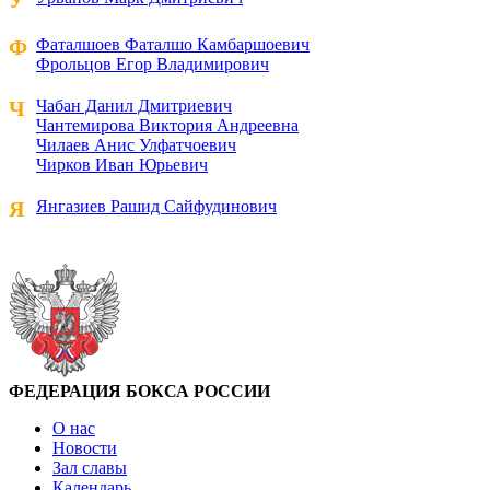
У
Ф
Фаталшоев Фаталшо Камбаршоевич
Фрольцов Егор Владимирович
Ч
Чабан Данил Дмитриевич
Чантемирова Виктория Андреевна
Чилаев Анис Улфатчоевич
Чирков Иван Юрьевич
Я
Янгазиев Рашид Сайфудинович
ФЕДЕРАЦИЯ БОКСА РОССИИ
О нас
Новости
Зал славы
Календарь