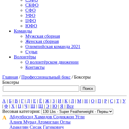
СКФО
СФО
УФО
ЦФО
ЮФО
Команды
Мужская сборная
Женская сборная
Олимпийская команда 2021
Судьи
Волонтёры
О волонтёрском движении
Контакты
Главная
/
Профессиональный бокс
/
Боксеры
Боксеры
А
|
Б
|
В
|
Г
|
Д
|
Е
|
Ё
|
Ж
|
З
|
И
|
К
|
Л
|
М
|
Н
|
О
|
П
|
Р
|
С
|
Т
|
У
|
Ф
|
Х
|
Ц
|
Ч
|
Ш
|
Щ
|
Э
|
Ю
|
Я
|
Все
Весовая категория:
А
Абдулбосид Хамидов Содикжон Угли
Алиев Мурад Атомоглан Оглы
Аракелян Сисак Гагикович