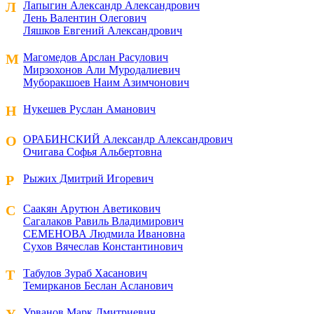
Л
Лапыгин Александр Александрович
Лень Валентин Олегович
Ляшков Евгений Александрович
М
Магомедов Арслан Расулович
Мирзохонов Али Муродалиевич
Муборакшоев Наим Азимчонович
Н
Нукешев Руслан Аманович
О
ОРАБИНСКИЙ Александр Александрович
Очигава Софья Альбертовна
Р
Рыжих Дмитрий Игоревич
С
Саакян Арутюн Аветикович
Сагалаков Равиль Владимирович
СЕМЕНОВА Людмила Ивановна
Сухов Вячеслав Константинович
Т
Табулов Зураб Хасанович
Темирканов Беслан Асланович
Урванов Марк Дмитриевич