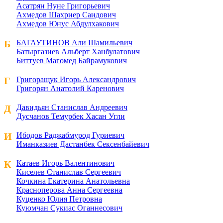
Асатрян Нуне Григорьевич
Ахмедов Шахриер Саидович
Ахмедов Юнус Абдулхакович
Б
БАГАУТИНОВ Али Шамильевич
Батыргазиев Альберт Ханбулатович
Биттуев Магомед Байрамукович
Г
Григоращук Игорь Александрович
Григорян Анатолий Каренович
Д
Давидьян Станислав Андреевич
Дусчанов Темурбек Хасан Угли
И
Ибодов Раджабмурод Гуриевич
Иманказиев Дастанбек Сексенбайевич
К
Катаев Игорь Валентинович
Киселев Станислав Сергеевич
Кочкина Екатерина Анатольевна
Красноперова Анна Сергеевна
Куценко Юлия Петровна
Куюмчан Сукиас Оганнесович