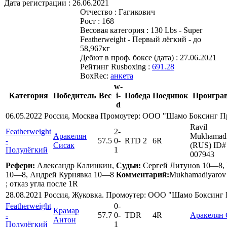
Дата регистрации :
26.06.2021
Отчество :
Гагикович
Рост :
168
Весовая категория :
130 Lbs - Super
Featherweight - Первый лёгкий - до
58,967кг
Дебют в проф. боксе (дата) :
27.06.2021
Рейтинг Rusboxing :
691.28
BoxRec:
анкета
w-
Категория
Победитель
Вес
i-
Победа
Поединок
Проигра
d
06.05.2022 Россия, Москва Промоутер: ООО "Шамо Боксинг 
Ravil
Featherweight
2
-
Аракелян
Mukhamadi
-
57.5
0
-
RTD 2
6R
Сисак
(RUS) ID#
Полулёгкий
1
007943
Рефери:
Александр Калинкин,
Судьи:
Сергей Литунов 10—8,
10—8, Андрей Курнявка 10—8
Комментарий:
Mukhamadiyarov
; отказ угла после 1R
28.08.2021 Россия, Жуковка. Промоутер: ООО "Шамо Боксинг
Featherweight
0
-
Крамар
-
57.7
0
-
TDR
4R
Аракелян 
Антон
Полулёгкий
1