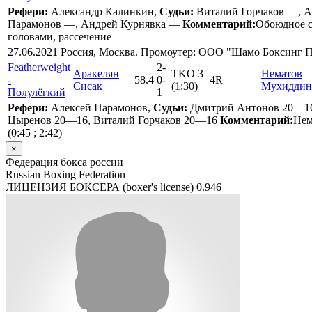
Рефери:
Александр Калинкин,
Судьи:
Виталий Горчаков —, А
Парамонов —, Андрей Курнявка —
Комментарий:
Обоюдное с
головами, рассечение
27.06.2021 Россия, Москва. Промоутер: ООО "Шамо Боксинг 
Featherweight
2
-
Аракелян
TKO 3
Нематов
-
58.4
0
-
4R
Сисак
(1:30)
Мухиддин
Полулёгкий
1
Рефери:
Алексей Парамонов,
Судьи:
Дмитрий Антонов 20—16
Цыренов 20—16, Виталий Горчаков 20—16
Комментарий:
Нем
(0:45 ; 2:42)
×
Федерация бокса россии
Russian Boxing Federation
ЛИЦЕНЗИЯ БОКСЕРА (boxer's license)
0.946