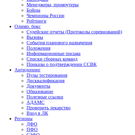
Менеджеры, промоутеры
Бойцы
Чемпионы России
Рейтинги
Олимп. бокс
Судейские отчеты (Протоколы соревнований)
Вызовы
События планового назначения
Положения
Информационные письма
Списки сборных команд
Приказы о подтверждении ССВК
Антидопинг
Пулы тестирования
Дисквалификация
Документы
Образование
Полезные ссылки
АДАМС
Проверить лекарство
Вход в ЛК
Регионы
ДФО
ПФО
СЗФО