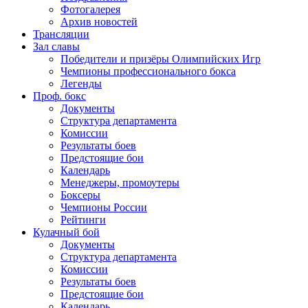
Фотогалерея
Архив новостей
Трансляции
Зал славы
Победители и призёры Олимпийских Игр
Чемпионы профессионального бокса
Легенды
Проф. бокс
Документы
Структура департамента
Комиссии
Результаты боев
Предстоящие бои
Календарь
Менеджеры, промоутеры
Боксеры
Чемпионы России
Рейтинги
Кулачный бой
Документы
Структура департамента
Комиссии
Результаты боев
Предстоящие бои
Календарь