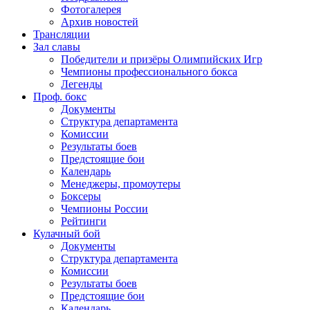
Фотогалерея
Архив новостей
Трансляции
Зал славы
Победители и призёры Олимпийских Игр
Чемпионы профессионального бокса
Легенды
Проф. бокс
Документы
Структура департамента
Комиссии
Результаты боев
Предстоящие бои
Календарь
Менеджеры, промоутеры
Боксеры
Чемпионы России
Рейтинги
Кулачный бой
Документы
Структура департамента
Комиссии
Результаты боев
Предстоящие бои
Календарь