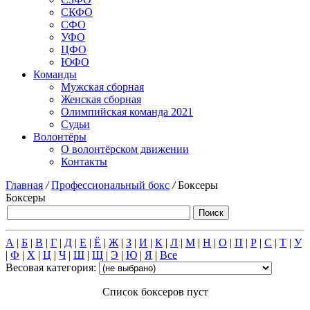
СКФО
СФО
УФО
ЦФО
ЮФО
Команды
Мужская сборная
Женская сборная
Олимпийская команда 2021
Судьи
Волонтёры
О волонтёрском движении
Контакты
Главная
/
Профессиональный бокс
/
Боксеры
Боксеры
А
|
Б
|
В
|
Г
|
Д
|
Е
|
Ё
|
Ж
|
З
|
И
|
К
|
Л
|
М
|
Н
|
О
|
П
|
Р
|
С
|
Т
|
У
|
Ф
|
Х
|
Ц
|
Ч
|
Ш
|
Щ
|
Э
|
Ю
|
Я
|
Все
Весовая категория:
Список боксеров пуст