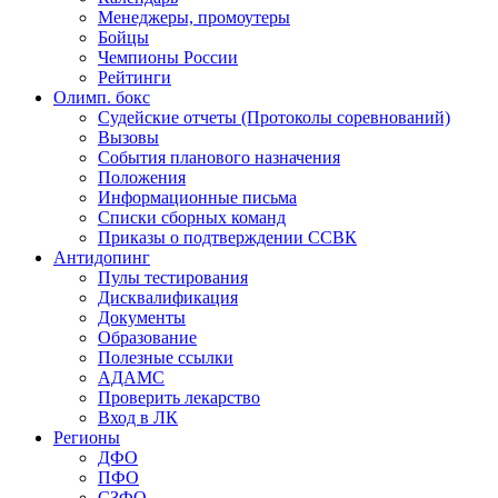
Менеджеры, промоутеры
Бойцы
Чемпионы России
Рейтинги
Олимп. бокс
Судейские отчеты (Протоколы соревнований)
Вызовы
События планового назначения
Положения
Информационные письма
Списки сборных команд
Приказы о подтверждении ССВК
Антидопинг
Пулы тестирования
Дисквалификация
Документы
Образование
Полезные ссылки
АДАМС
Проверить лекарство
Вход в ЛК
Регионы
ДФО
ПФО
СЗФО