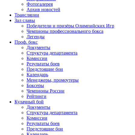
Фотогалерея
Архив новостей
Трансляции
Зал славы
Победители и призёры Олимпийских Игр
Чемпионы профессионального бокса
Легенды
Проф. бокс
Документы
Структура департамента
Комиссии
Результаты боев
Предстоящие бои
Календарь
Менеджеры, промоутеры
Боксеры
Чемпионы России
Рейтинги
Кулачный бой
Документы
Структура департамента
Комиссии
Результаты боев
Предстоящие бои
Календарь