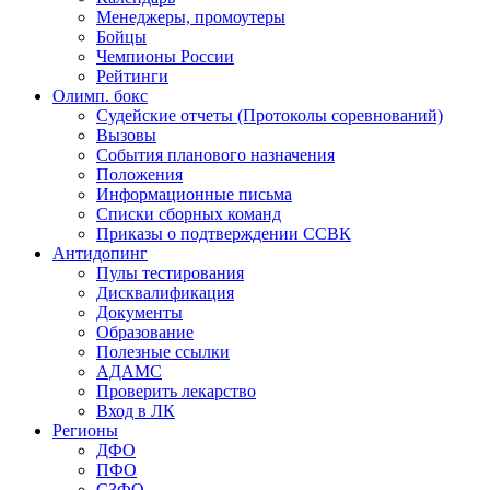
Менеджеры, промоутеры
Бойцы
Чемпионы России
Рейтинги
Олимп. бокс
Судейские отчеты (Протоколы соревнований)
Вызовы
События планового назначения
Положения
Информационные письма
Списки сборных команд
Приказы о подтверждении ССВК
Антидопинг
Пулы тестирования
Дисквалификация
Документы
Образование
Полезные ссылки
АДАМС
Проверить лекарство
Вход в ЛК
Регионы
ДФО
ПФО
СЗФО