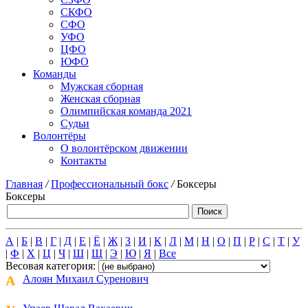
СКФО
СФО
УФО
ЦФО
ЮФО
Команды
Мужская сборная
Женская сборная
Олимпийская команда 2021
Судьи
Волонтёры
О волонтёрском движении
Контакты
Главная
/
Профессиональный бокс
/
Боксеры
Боксеры
А
|
Б
|
В
|
Г
|
Д
|
Е
|
Ё
|
Ж
|
З
|
И
|
К
|
Л
|
М
|
Н
|
О
|
П
|
Р
|
С
|
Т
|
У
|
Ф
|
Х
|
Ц
|
Ч
|
Ш
|
Щ
|
Э
|
Ю
|
Я
|
Все
Весовая категория:
А
Алоян Михаил Суренович