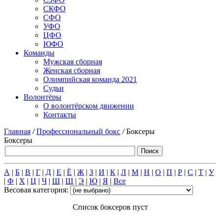
СКФО
СФО
УФО
ЦФО
ЮФО
Команды
Мужская сборная
Женская сборная
Олимпийская команда 2021
Судьи
Волонтёры
О волонтёрском движении
Контакты
Главная
/
Профессиональный бокс
/
Боксеры
Боксеры
А
|
Б
|
В
|
Г
|
Д
|
Е
|
Ё
|
Ж
|
З
|
И
|
К
|
Л
|
М
|
Н
|
О
|
П
|
Р
|
С
|
Т
|
У
|
Ф
|
Х
|
Ц
|
Ч
|
Ш
|
Щ
|
Э
|
Ю
|
Я
|
Все
Весовая категория:
Список боксеров пуст