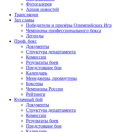
Фотогалерея
Архив новостей
Трансляции
Зал славы
Победители и призёры Олимпийских Игр
Чемпионы профессионального бокса
Легенды
Проф. бокс
Документы
Структура департамента
Комиссии
Результаты боев
Предстоящие бои
Календарь
Менеджеры, промоутеры
Боксеры
Чемпионы России
Рейтинги
Кулачный бой
Документы
Структура департамента
Комиссии
Результаты боев
Предстоящие бои
Календарь