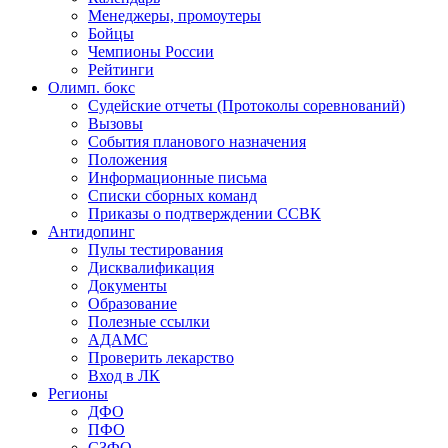
Менеджеры, промоутеры
Бойцы
Чемпионы России
Рейтинги
Олимп. бокс
Судейские отчеты (Протоколы соревнований)
Вызовы
События планового назначения
Положения
Информационные письма
Списки сборных команд
Приказы о подтверждении ССВК
Антидопинг
Пулы тестирования
Дисквалификация
Документы
Образование
Полезные ссылки
АДАМС
Проверить лекарство
Вход в ЛК
Регионы
ДФО
ПФО
СЗФО