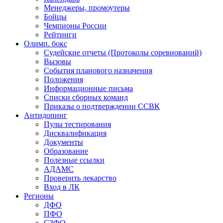
Менеджеры, промоутеры
Бойцы
Чемпионы России
Рейтинги
Олимп. бокс
Судейские отчеты (Протоколы соревнований)
Вызовы
События планового назначения
Положения
Информационные письма
Списки сборных команд
Приказы о подтверждении ССВК
Антидопинг
Пулы тестирования
Дисквалификация
Документы
Образование
Полезные ссылки
АДАМС
Проверить лекарство
Вход в ЛК
Регионы
ДФО
ПФО
СЗФО