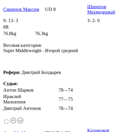
Шарипов
Смирнов Максим
UD 8
Махмадражаб
9
-
13
-
3
3
-
2
-
0
8R
76.8kg 76.3kg
Весовая категория:
Super Middleweight - Второй средний
Рефери:
Дмитрий Болдырев
Судьи:
Антон Шарков
78—74
Ираклий
77—75
Малазония
Дмитрий Антонов
78—74
Калажоков