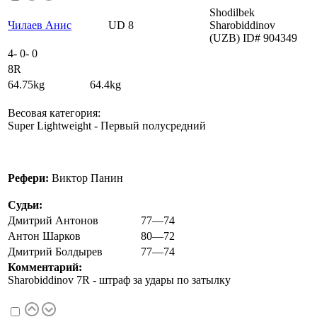
Shodilbek
Чилаев Анис
UD 8
Sharobiddinov
(UZB) ID# 904349
4
-
0
-
0
8R
64.75kg 64.4kg
Весовая категория:
Super Lightweight - Первый полусредний
Рефери:
Виктор Панин
Судьи:
Дмитрий Антонов
77—74
Антон Шарков
80—72
Дмитрий Болдырев
77—74
Комментарий:
Sharobiddinov 7R - штраф за удары по затылку