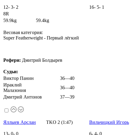
12
-
3
-
2
16
-
5
-
1
8R
59.9kg 59.4kg
Весовая категория:
Super Featherweight - Первый лёгкий
Рефери:
Дмитрий Болдырев
Судьи:
Виктор Панин
36—40
Ираклий
36—40
Малазония
Дмитрий Антонов
37—39
Яллыев Арслан
TKO 2 (1:47)
Вильчицкий Игорь
13
-
0
-
0
6
-
4
-
0