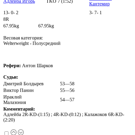
Адлейба Игорь
TKO 7 (1:52)
Кантемир
13
-
0
-
2
3
-
7
-
1
8R
67.95kg 67.95kg
Весовая категория:
Welterweight - Полусредний
Рефери:
Антон Шарков
Судьи:
Дмитрий Болдырев
53—58
Виктор Панин
55—56
Ираклий
54—57
Малазония
Комментарий:
Адлейба 2R-KD-(1:15) ; 4R-KD-(0:12) ; Калажоков 6R-KD-
(2:20)