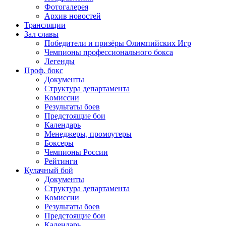
Фотогалерея
Архив новостей
Трансляции
Зал славы
Победители и призёры Олимпийских Игр
Чемпионы профессионального бокса
Легенды
Проф. бокс
Документы
Структура департамента
Комиссии
Результаты боев
Предстоящие бои
Календарь
Менеджеры, промоутеры
Боксеры
Чемпионы России
Рейтинги
Кулачный бой
Документы
Структура департамента
Комиссии
Результаты боев
Предстоящие бои
Календарь