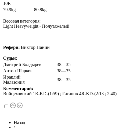
10R
79.9kg 80.8kg
Весовая категория:
Light Heavyweight - Полутяжёлый
Рефери:
Виктор Панин
Судьи:
Дмитрий Болдырев
38—35
Антон Шарков
38—35
Ираклий
38—35
Малазония
Комментарий:
Войцеховский 1R-KD-(1:59) ; Гасанов 4R-KD-(2:13 ; 2:40)
Назад
1