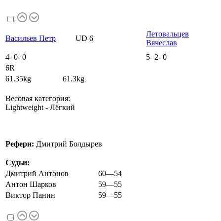
Летовальцев
Васильев Петр
UD 6
Вячеслав
4
-
0
-
0
5
-
2
-
0
6R
61.35kg 61.3kg
Весовая категория:
Lightweight - Лёгкий
Рефери:
Дмитрий Болдырев
Судьи:
Дмитрий Антонов
60—54
Антон Шарков
59—55
Виктор Панин
59—55