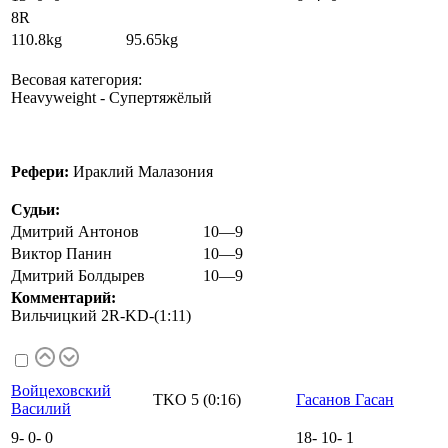
8R
110.8kg 95.65kg
Весовая категория:
Heavyweight - Супертяжёлый
Рефери:
Ираклий Малазония
Судьи:
Дмитрий Антонов
10—9
Виктор Панин
10—9
Дмитрий Болдырев
10—9
Комментарий:
Вильчицкий 2R-KD-(1:11)
Войцеховский
TKO 5 (0:16)
Гасанов Гасан
Василий
9
-
0
-
0
18
-
10
-
1