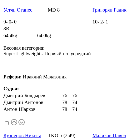
Устян Оганес
MD 8
Григорян Радик
9
-
0
-
0
10
-
2
-
1
8R
64.4kg 64.0kg
Весовая категория:
Super Lightweight - Первый полусредний
Рефери:
Ираклий Малазония
Судьи:
Дмитрий Болдырев
76—76
Дмитрий Антонов
78—74
Антон Шарков
78—74
Кузнецов Никита
TKO 5 (2:49)
Маликов Павел