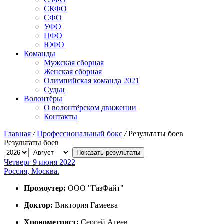
СКФО
СФО
УФО
ЦФО
ЮФО
Команды
Мужская сборная
Женская сборная
Олимпийская команда 2021
Судьи
Волонтёры
О волонтёрском движении
Контакты
Главная
/
Профессиональный бокс
/
Результаты боев
Результаты боев
Показать результаты
Четверг 9 июня 2022
Россия, Москва.
Промоутер:
ООО "ГазФайт"
Доктор:
Виктория Гамеева
Хронометрист:
Сергей Агеев