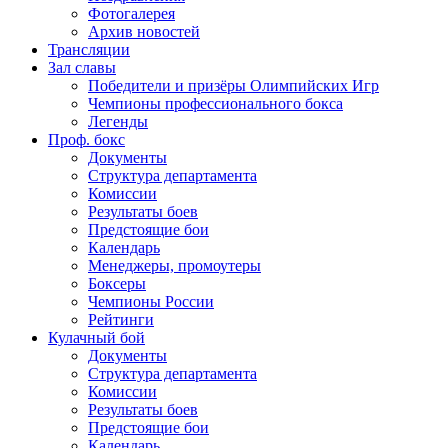
Фотогалерея
Архив новостей
Трансляции
Зал славы
Победители и призёры Олимпийских Игр
Чемпионы профессионального бокса
Легенды
Проф. бокс
Документы
Структура департамента
Комиссии
Результаты боев
Предстоящие бои
Календарь
Менеджеры, промоутеры
Боксеры
Чемпионы России
Рейтинги
Кулачный бой
Документы
Структура департамента
Комиссии
Результаты боев
Предстоящие бои
Календарь