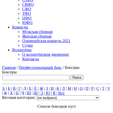
СКФО
СФО
УФО
ЦФО
ЮФО
Команды
Мужская сборная
Женская сборная
Олимпийская команда 2021
Судьи
Волонтёры
О волонтёрском движении
Контакты
Главная
/
Профессиональный бокс
/
Боксеры
Боксеры
А
|
Б
|
В
|
Г
|
Д
|
Е
|
Ё
|
Ж
|
З
|
И
|
К
|
Л
|
М
|
Н
|
О
|
П
|
Р
|
С
|
Т
|
У
|
Ф
|
Х
|
Ц
|
Ч
|
Ш
|
Щ
|
Э
|
Ю
|
Я
|
Все
Весовая категория:
Список боксеров пуст