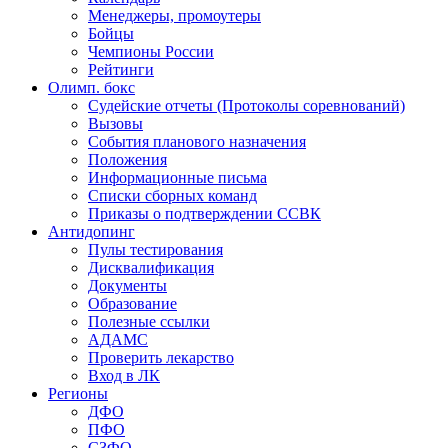
Менеджеры, промоутеры
Бойцы
Чемпионы России
Рейтинги
Олимп. бокс
Судейские отчеты (Протоколы соревнований)
Вызовы
События планового назначения
Положения
Информационные письма
Списки сборных команд
Приказы о подтверждении ССВК
Антидопинг
Пулы тестирования
Дисквалификация
Документы
Образование
Полезные ссылки
АДАМС
Проверить лекарство
Вход в ЛК
Регионы
ДФО
ПФО
СЗФО