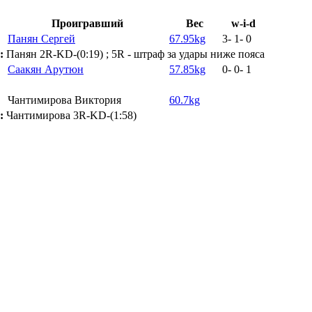
Проигравший
Вес
w-i-d
Панян Сергей
67.95kg
3
-
1
-
0
:
Панян 2R-KD-(0:19) ; 5R - штраф за удары ниже пояса
Саакян Арутюн
57.85kg
0
-
0
-
1
Чантимирова Виктория
60.7kg
:
Чантимирова 3R-KD-(1:58)