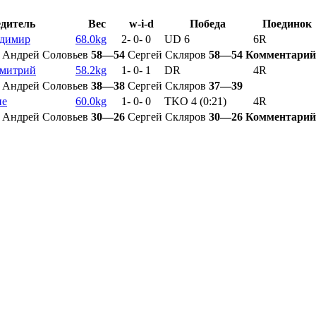
дитель
Вес
w-i-d
Победа
Поединок
адимир
68.0kg
2
-
0
-
0
UD 6
6R
Андрей Соловьев
58—54
Сергей Скляров
58—54
Комментарий
Дмитрий
58.2kg
1
-
0
-
1
DR
4R
Андрей Соловьев
38—38
Сергей Скляров
37—39
не
60.0kg
1
-
0
-
0
TKO 4 (0:21)
4R
Андрей Соловьев
30—26
Сергей Скляров
30—26
Комментарий