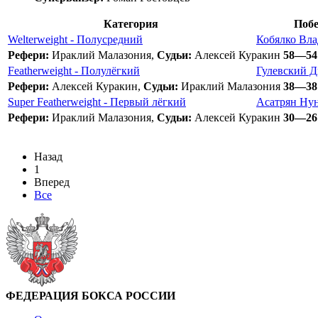
Категория
Побе
Welterweight - Полусредний
Кобялко Вл
Рефери:
Ираклий Малазония,
Судьи:
Алексей Куракин
58—54
Featherweight - Полулёгкий
Гулевский 
Рефери:
Алексей Куракин,
Судьи:
Ираклий Малазония
38—38
Super Featherweight - Первый лёгкий
Асатрян Ну
Рефери:
Ираклий Малазония,
Судьи:
Алексей Куракин
30—26
Назад
1
Вперед
Все
ФЕДЕРАЦИЯ БОКСА РОССИИ