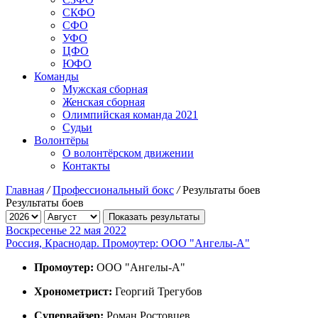
СКФО
СФО
УФО
ЦФО
ЮФО
Команды
Мужская сборная
Женская сборная
Олимпийская команда 2021
Судьи
Волонтёры
О волонтёрском движении
Контакты
Главная
/
Профессиональный бокс
/
Результаты боев
Результаты боев
Показать результаты
Воскресенье 22 мая 2022
Россия, Краснодар. Промоутер: ООО "Ангелы-А"
Промоутер:
ООО "Ангелы-А"
Хронометрист:
Георгий Трегубов
Супервайзер:
Роман Ростовцев