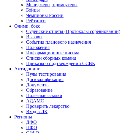
Менеджеры, промоутеры
Бойцы
Чемпионы России
Рейтинги
Олимп. бокс
Судейские отчеты (Протоколы соревнований)
Вызовы
События планового назначения
Положения
Информационные письма
Списки сборных команд
Приказы о подтверждении ССВК
Антидопинг
Пулы тестирования
Дисквалификация
Документы
Образование
Полезные ссылки
АДАМС
Проверить лекарство
Вход в ЛК
Регионы
ДФО
ПФО
СЗФО