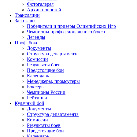
Фотогалерея
Архив новостей
Трансляции
Зал славы
Победители и призёры Олимпийских Игр
Чемпионы профессионального бокса
Легенды
Проф. бокс
Документы
Структура департамента
Комиссии
Результаты боев
Предстоящие бои
Календарь
Менеджеры, промоутеры
Боксеры
Чемпионы России
Рейтинги
Кулачный бой
Документы
Структура департамента
Комиссии
Результаты боев
Предстоящие бои
Календарь