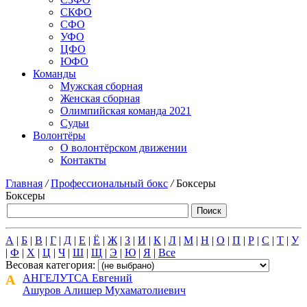
СКФО
СФО
УФО
ЦФО
ЮФО
Команды
Мужская сборная
Женская сборная
Олимпийская команда 2021
Судьи
Волонтёры
О волонтёрском движении
Контакты
Главная
/
Профессиональный бокс
/
Боксеры
Боксеры
А
|
Б
|
В
|
Г
|
Д
|
Е
|
Ё
|
Ж
|
З
|
И
|
К
|
Л
|
М
|
Н
|
О
|
П
|
Р
|
С
|
Т
|
У
|
Ф
|
Х
|
Ц
|
Ч
|
Ш
|
Щ
|
Э
|
Ю
|
Я
|
Все
Весовая категория:
А
АНГЕЛУТСА Евгений
Ашуров Алишер Мухаматолиевич