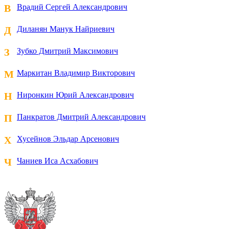
В
Врадий Сергей Александрович
Д
Диланян Манук Найриевич
З
Зубко Дмитрий Максимович
М
Маркитан Владимир Викторович
Н
Ниронкин Юрий Александрович
П
Панкратов Дмитрий Александрович
Х
Хусейнов Эльдар Арсенович
Ч
Чаниев Иса Асхабович