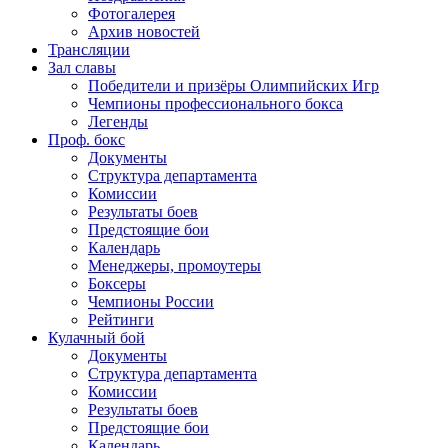
Фотогалерея
Архив новостей
Трансляции
Зал славы
Победители и призёры Олимпийских Игр
Чемпионы профессионального бокса
Легенды
Проф. бокс
Документы
Структура департамента
Комиссии
Результаты боев
Предстоящие бои
Календарь
Менеджеры, промоутеры
Боксеры
Чемпионы России
Рейтинги
Кулачный бой
Документы
Структура департамента
Комиссии
Результаты боев
Предстоящие бои
Календарь