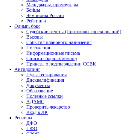
Менеджеры, промоутеры
Бойцы
Чемпионы России
Рейтинги
Олимп. бокс
Судейские отчеты (Протоколы соревнований)
Вызовы
События планового назначения
Положения
Информационные письма
Списки сборных команд
Приказы о подтверждении ССВК
Антидопинг
Пулы тестирования
Дисквалификация
Документы
Образование
Полезные ссылки
АДАМС
Проверить лекарство
Вход в ЛК
Регионы
ДФО
ПФО
СЗФО