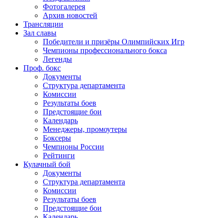
Фотогалерея
Архив новостей
Трансляции
Зал славы
Победители и призёры Олимпийских Игр
Чемпионы профессионального бокса
Легенды
Проф. бокс
Документы
Структура департамента
Комиссии
Результаты боев
Предстоящие бои
Календарь
Менеджеры, промоутеры
Боксеры
Чемпионы России
Рейтинги
Кулачный бой
Документы
Структура департамента
Комиссии
Результаты боев
Предстоящие бои
Календарь