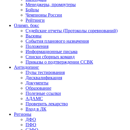
Менеджеры, промоутеры
Бойцы
Чемпионы России
Рейтинги
Олимп. бокс
Судейские отчеты (Протоколы соревнований)
Вызовы
События планового назначения
Положения
Информационные письма
Списки сборных команд
Приказы о подтверждении ССВК
Антидопинг
Пулы тестирования
Дисквалификация
Документы
Образование
Полезные ссылки
АДАМС
Проверить лекарство
Вход в ЛК
Регионы
ДФО
ПФО
СЗФО