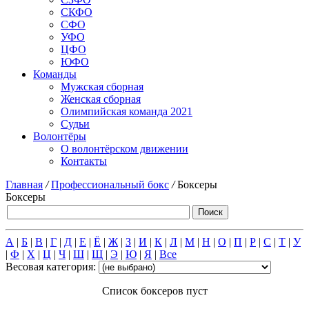
СКФО
СФО
УФО
ЦФО
ЮФО
Команды
Мужская сборная
Женская сборная
Олимпийская команда 2021
Судьи
Волонтёры
О волонтёрском движении
Контакты
Главная
/
Профессиональный бокс
/
Боксеры
Боксеры
А
|
Б
|
В
|
Г
|
Д
|
Е
|
Ё
|
Ж
|
З
|
И
|
К
|
Л
|
М
|
Н
|
О
|
П
|
Р
|
С
|
Т
|
У
|
Ф
|
Х
|
Ц
|
Ч
|
Ш
|
Щ
|
Э
|
Ю
|
Я
|
Все
Весовая категория:
Список боксеров пуст