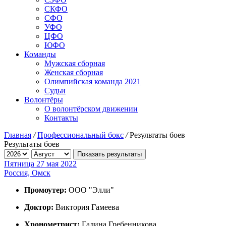
СКФО
СФО
УФО
ЦФО
ЮФО
Команды
Мужская сборная
Женская сборная
Олимпийская команда 2021
Судьи
Волонтёры
О волонтёрском движении
Контакты
Главная
/
Профессиональный бокс
/
Результаты боев
Результаты боев
Показать результаты
Пятница 27 мая 2022
Россия, Омск
Промоутер:
ООО "Элли"
Доктор:
Виктория Гамеева
Хронометрист:
Галина Гребенникова