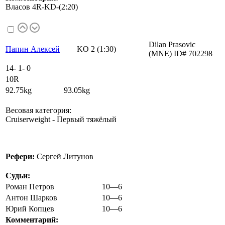
Власов 4R-KD-(2:20)
Dilan Prasovic
Папин Алексей
KO 2 (1:30)
(MNE) ID# 702298
14
-
1
-
0
10R
92.75kg 93.05kg
Весовая категория:
Cruiserweight - Первый тяжёлый
Рефери:
Сергей Литунов
Судьи:
Роман Петров
10—6
Антон Шарков
10—6
Юрий Копцев
10—6
Комментарий: