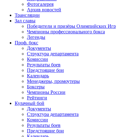
Фотогалерея
Архив новостей
Трансляции
Зал славы
Победители и призёры Олимпийских Игр
Чемпионы профессионального бокса
Легенды
Проф. бокс
Документы
Структура департамента
Комиссии
Результаты боев
Предстоящие бои
Календарь
Менеджеры, промоутеры
Боксеры
Чемпионы России
Рейтинги
Кулачный бой
Документы
Структура департамента
Комиссии
Результаты боев
Предстоящие бои
Календарь