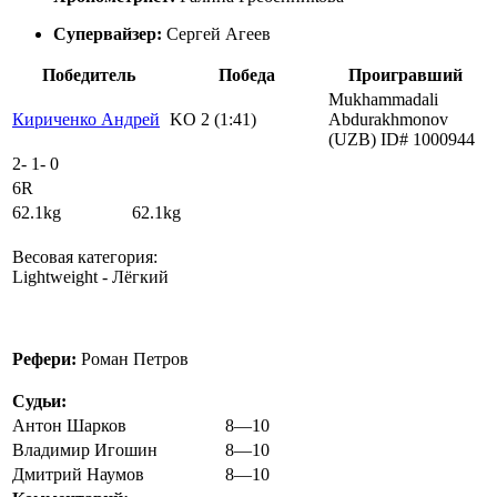
Супервайзер:
Сергей Агеев
Победитель
Победа
Проигравший
Mukhammadali
Кириченко Андрей
KO 2 (1:41)
Abdurakhmonov
(UZB) ID# 1000944
2
-
1
-
0
6R
62.1kg 62.1kg
Весовая категория:
Lightweight - Лёгкий
Рефери:
Роман Петров
Судьи:
Антон Шарков
8—10
Владимир Игошин
8—10
Дмитрий Наумов
8—10