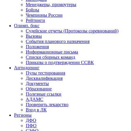
Менеджеры, промоутеры
Бойцы
Чемпионы России
Рейтинги
Олимп. бокс
Судейские отчеты (Протоколы соревнований)
Вызовы
События планового назначения
Положения
Информационные письма
Списки сборных команд
Приказы о подтверждении ССВК
Антидопинг
Пулы тестирования
Дисквалификация
Документы
Образование
Полезные ссылки
АДАМС
Проверить лекарство
Вход в ЛК
Регионы
ДФО
ПФО
СЗФО