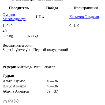
Победитель
Победа
Проигравший
Омаров
UD 4
Касымов Эльджан
Магомедрасул
1
-
0
-
0
0
-
1
-
0
4R
63.5kg 63.4kg
Весовая категория:
Super Lightweight - Первый полусредний
Рефери:
Магамед-Эмин Бацагов
Судьи:
Ильяс Адамов
40—36
Юнус Арчаков
40—36
Абдула Ахматов
39—37