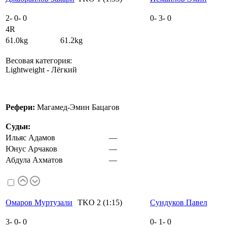
2
-
0
-
0
0
-
3
-
0
4R
61.0kg 61.2kg
Весовая категория:
Lightweight - Лёгкий
Рефери:
Магамед-Эмин Бацагов
Судьи:
Ильяс Адамов
—
Юнус Арчаков
—
Абдула Ахматов
—
Омаров Муртузали
TKO 2 (1:15)
Сундуков Павел
3
-
0
-
0
0
-
1
-
0