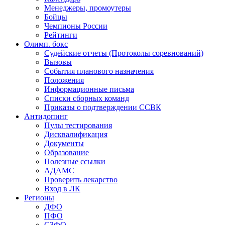
Менеджеры, промоутеры
Бойцы
Чемпионы России
Рейтинги
Олимп. бокс
Судейские отчеты (Протоколы соревнований)
Вызовы
События планового назначения
Положения
Информационные письма
Списки сборных команд
Приказы о подтверждении ССВК
Антидопинг
Пулы тестирования
Дисквалификация
Документы
Образование
Полезные ссылки
АДАМС
Проверить лекарство
Вход в ЛК
Регионы
ДФО
ПФО
СЗФО