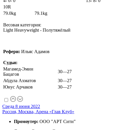
4
-
0
-
0
13
-
8
-
0
10R
79.0kg 79.1kg
Весовая категория:
Light Heavyweight - Полутяжёлый
Рефери:
Ильяс Адамов
Судьи:
Магамед-Эмин
30—27
Бацагов
Абдула Ахматов
30—27
Юнус Арчаков
30—27
Среда 8 июня 2022
Россия, Москва, Арена «Глав Клуб»
Промоутер:
ООО "АРТ Сити"