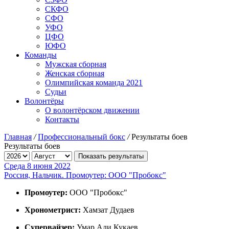
СКФО
СФО
УФО
ЦФО
ЮФО
Команды
Мужская сборная
Женская сборная
Олимпийская команда 2021
Судьи
Волонтёры
О волонтёрском движении
Контакты
Главная
/
Профессиональный бокс
/
Результаты боев
Результаты боев
Показать результаты
Среда 8 июня 2022
Россия, Нальчик. Промоутер: ООО "Пробокс"
Промоутер:
ООО "Пробокс"
Хронометрист:
Хамзат Дудаев
Супервайзер:
Умар Али Кукаев