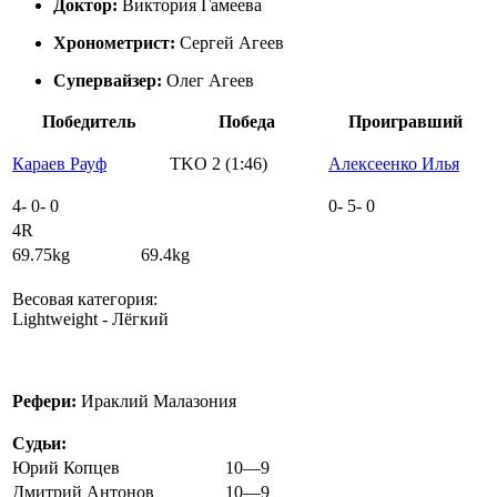
Доктор:
Виктория Гамеева
Хронометрист:
Сергей Агеев
Супервайзер:
Олег Агеев
Победитель
Победа
Проигравший
Караев Рауф
TKO 2 (1:46)
Алексеенко Илья
4
-
0
-
0
0
-
5
-
0
4R
69.75kg 69.4kg
Весовая категория:
Lightweight - Лёгкий
Рефери:
Ираклий Малазония
Судьи:
Юрий Копцев
10—9
Дмитрий Антонов
10—9