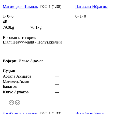
Магомедов Шамиль
TKO 1 (1:38)
Панахлы Ибрагим
1
-
0
-
0
0
-
1
-
0
4R
79.0kg 76.1kg
Весовая категория:
Light Heavyweight - Полутяжёлый
Рефери:
Ильяс Адамов
Судьи:
Абдула Ахматов
—
Магамед-Эмин
—
Бацагов
Юнус Арчаков
—
Джабраилов Закари
TKO 1 (1:33)
Исмайлов Эмин