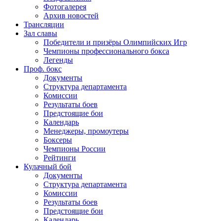
Фотогалерея
Архив новостей
Трансляции
Зал славы
Победители и призёры Олимпийских Игр
Чемпионы профессионального бокса
Легенды
Проф. бокс
Документы
Структура департамента
Комиссии
Результаты боев
Предстоящие бои
Календарь
Менеджеры, промоутеры
Боксеры
Чемпионы России
Рейтинги
Кулачный бой
Документы
Структура департамента
Комиссии
Результаты боев
Предстоящие бои
Календарь