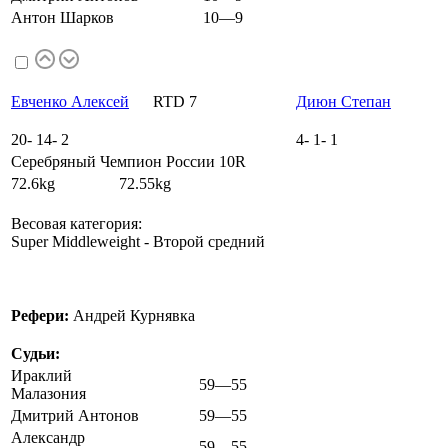
Антон Шарков
10—9
Евченко Алексей
RTD 7
Диюн Степан
20
-
14
-
2
4
-
1
-
1
Серебряный Чемпион России 10R
72.6kg 72.55kg
Весовая категория:
Super Middleweight - Второй средний
Рефери:
Андрей Курнявка
Судьи:
Ираклий
59—55
Малазония
Дмитрий Антонов
59—55
Александр
59—55