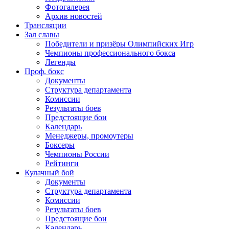
Фотогалерея
Архив новостей
Трансляции
Зал славы
Победители и призёры Олимпийских Игр
Чемпионы профессионального бокса
Легенды
Проф. бокс
Документы
Структура департамента
Комиссии
Результаты боев
Предстоящие бои
Календарь
Менеджеры, промоутеры
Боксеры
Чемпионы России
Рейтинги
Кулачный бой
Документы
Структура департамента
Комиссии
Результаты боев
Предстоящие бои
Календарь