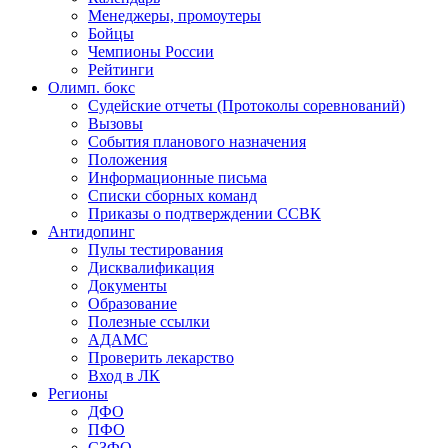
Менеджеры, промоутеры
Бойцы
Чемпионы России
Рейтинги
Олимп. бокс
Судейские отчеты (Протоколы соревнований)
Вызовы
События планового назначения
Положения
Информационные письма
Списки сборных команд
Приказы о подтверждении ССВК
Антидопинг
Пулы тестирования
Дисквалификация
Документы
Образование
Полезные ссылки
АДАМС
Проверить лекарство
Вход в ЛК
Регионы
ДФО
ПФО
СЗФО