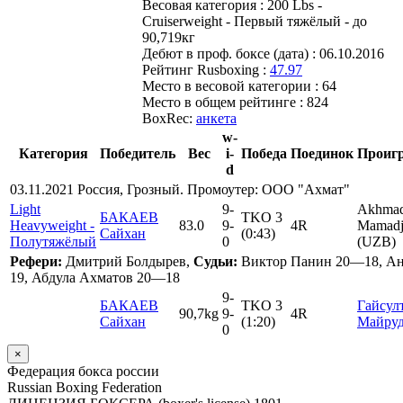
Весовая категория :
200 Lbs -
Cruiserweight - Первый тяжёлый - до
90,719кг
Дебют в проф. боксе (дата) :
06.10.2016
Рейтинг Rusboxing :
47.97
Место в весовой категории :
64
Место в общем рейтинге :
824
BoxRec:
анкета
w-
Категория
Победитель
Вес
i-
Победа
Поединок
Проиг
d
03.11.2021 Россия, Грозный. Промоутер: ООО "Ахмат"
Light
9
-
Akhma
БАКАЕВ
TKO 3
Heavyweight -
83.0
9
-
4R
Mamadj
Сайхан
(0:43)
Полутяжёлый
0
(UZB)
Рефери:
Дмитрий Болдырев,
Судьи:
Виктор Панин 20—18, А
19, Абдула Ахматов 20—18
9
-
БАКАЕВ
TKO 3
Гайсул
90,7kg
9
-
4R
Сайхан
(1:20)
Майру
0
×
Федерация бокса россии
Russian Boxing Federation