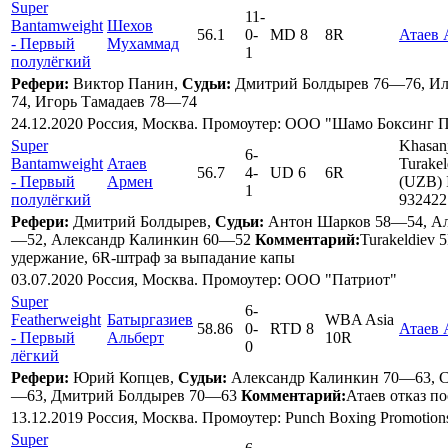
Super
11
-
Bantamweight
Шехов
56.1
0
-
MD 8
8R
Атаев
- Первый
Мухаммад
1
полулёгкий
Рефери:
Виктор Панин,
Судьи:
Дмитрий Болдырев 76—76, И
74, Игорь Тамадаев 78—74
24.12.2020 Россия, Москва. Промоутер: ООО "Шамо Боксинг 
Super
Khasan
6
-
Bantamweight
Атаев
Turakel
56.7
4
-
UD 6
6R
- Первый
Армен
(UZB) 
1
полулёгкий
932422
Рефери:
Дмитрий Болдырев,
Судьи:
Антон Шарков 58—54, Ал
—52, Александр Калинкин 60—52
Комментарий:
Turakeldiev 
удержание, 6R-штраф за выпадание капы
03.07.2020 Россия, Москва. Промоутер: ООО "Патриот"
Super
6
-
Featherweight
Батыргазиев
WBA Asia
58.86
0
-
RTD 8
Атаев
- Первый
Альберт
10R
0
лёгкий
Рефери:
Юрий Копцев,
Судьи:
Александр Калинкин 70—63, С
—63, Дмитрий Болдырев 70—63
Комментарий:
Атаев отказ п
13.12.2019 Россия, Москва. Промоутер: Punch Boxing Promotion
Super