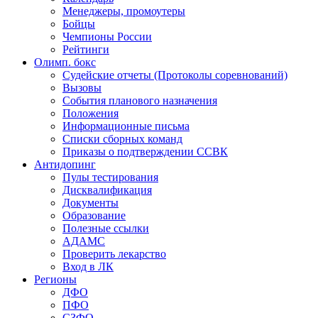
Менеджеры, промоутеры
Бойцы
Чемпионы России
Рейтинги
Олимп. бокс
Судейские отчеты (Протоколы соревнований)
Вызовы
События планового назначения
Положения
Информационные письма
Списки сборных команд
Приказы о подтверждении ССВК
Антидопинг
Пулы тестирования
Дисквалификация
Документы
Образование
Полезные ссылки
АДАМС
Проверить лекарство
Вход в ЛК
Регионы
ДФО
ПФО
СЗФО