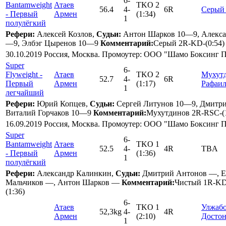
6
-
Bantamweight
Атаев
TKO 2
56.4
4
-
6R
Серый
- Первый
Армен
(1:34)
1
полулёгкий
Рефери:
Алексей Козлов,
Судьи:
Антон Шарков 10—9, Алекса
—9, Элбэг Цыренов 10—9
Комментарий:
Серый 2R-KD-(0:54) 
30.10.2019 Россия, Москва. Промоутер: ООО "Шамо Боксинг 
Super
6
-
Flyweight -
Атаев
TKO 2
Мухут
52.7
4
-
6R
Первый
Армен
(1:17)
Рафаи
1
легчайший
Рефери:
Юрий Копцев,
Судьи:
Сергей Литунов 10—9, Дмитр
Виталий Горчаков 10—9
Комментарий:
Мухутдинов 2R-RSC-(1
16.09.2019 Россия, Москва. Промоутер: ООО "Шамо Боксинг 
Super
6
-
Bantamweight
Атаев
TKO 1
52.5
4
-
4R
TBA
- Первый
Армен
(1:36)
1
полулёгкий
Рефери:
Александр Калинкин,
Судьи:
Дмитрий Антонов —, Е
Мальчиков —, Антон Шарков —
Комментарий:
Чистый 1R-KD-
(1:36)
6
-
Атаев
TKO 1
Улжаб
52,3kg
4
-
4R
Армен
(2:10)
Достон
1