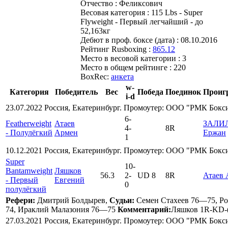
Отчество :
Феликсович
Весовая категория :
115 Lbs - Super
Flyweight - Первый легчайший - до
52,163кг
Дебют в проф. боксе (дата) :
08.10.2016
Рейтинг Rusboxing :
865.12
Место в весовой категории :
3
Место в общем рейтинге :
220
BoxRec:
анкета
w-
Категория
Победитель
Вес
Победа
Поединок
Проиг
i-d
23.07.2022 Россия, Екатеринбург. Промоутер: ООО "РМК Бок
6
-
Featherweight
Атаев
ЗАЛИ
4
-
8R
- Полулёгкий
Армен
Ержан
1
10.12.2021 Россия, Екатеринбург. Промоутер: ООО "РМК Бок
Super
10
-
Bantamweight
Ляшков
56.3
2
-
UD 8
8R
Атаев
- Первый
Евгений
0
полулёгкий
Рефери:
Дмитрий Болдырев,
Судьи:
Семен Стахеев 76—75, Р
74, Ираклий Малазония 76—75
Комментарий:
Ляшков 1R-KD-(
27.03.2021 Россия, Екатеринбург. Промоутер: ООО "РМК Бок