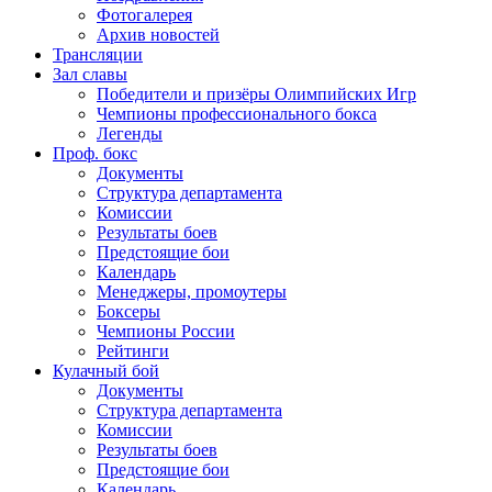
Фотогалерея
Архив новостей
Трансляции
Зал славы
Победители и призёры Олимпийских Игр
Чемпионы профессионального бокса
Легенды
Проф. бокс
Документы
Структура департамента
Комиссии
Результаты боев
Предстоящие бои
Календарь
Менеджеры, промоутеры
Боксеры
Чемпионы России
Рейтинги
Кулачный бой
Документы
Структура департамента
Комиссии
Результаты боев
Предстоящие бои
Календарь