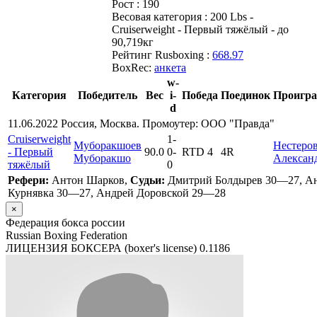
Рост :
190
Весовая категория :
200 Lbs -
Cruiserweight - Первый тяжёлый - до
90,719кг
Рейтинг Rusboxing :
668.97
BoxRec:
анкета
w-
Категория
Победитель
Вес
i-
Победа
Поединок
Проигр
d
11.06.2022 Россия, Москва. Промоутер: ООО "Правда"
Cruiserweight
1
-
Муборакшоев
Нестеро
- Первый
90.0
0
-
RTD 4
4R
Муборакшо
Алексан
тяжёлый
0
Рефери:
Антон Шарков,
Судьи:
Дмитрий Болдырев 30—27, А
Курнявка 30—27, Андрей Доровской 29—28
×
Федерация бокса россии
Russian Boxing Federation
ЛИЦЕНЗИЯ БОКСЕРА (boxer's license)
0.1186