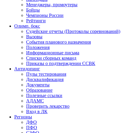
Менеджеры, промоутеры
Бойцы
Чемпионы России
Рейтинги
Олимп. бокс
Судейские отчеты (Протоколы соревнований)
Вызовы
События планового назначения
Положения
Информационные письма
Списки сборных команд
Приказы о подтверждении ССВК
Антидопинг
Пулы тестирования
Дисквалификация
Документы
Образование
Полезные ссылки
АДАМС
Проверить лекарство
Вход в ЛК
Регионы
ДФО
ПФО
СЗФО