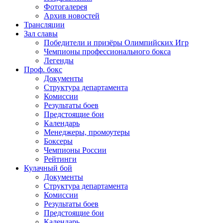
Фотогалерея
Архив новостей
Трансляции
Зал славы
Победители и призёры Олимпийских Игр
Чемпионы профессионального бокса
Легенды
Проф. бокс
Документы
Структура департамента
Комиссии
Результаты боев
Предстоящие бои
Календарь
Менеджеры, промоутеры
Боксеры
Чемпионы России
Рейтинги
Кулачный бой
Документы
Структура департамента
Комиссии
Результаты боев
Предстоящие бои
Календарь