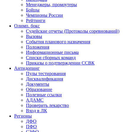
Менеджеры, промоутеры
Бойцы
Чемпионы России
Рейтинги
Олимп. бокс
Судейские отчеты (Протоколы соревнований)
Вызовы
События планового назначения
Положения
Информационные письма
Списки сборных команд
Приказы о подтверждении ССВК
Антидопинг
Пулы тестирования
Дисквалификация
Документы
Образование
Полезные ссылки
АДАМС
Проверить лекарство
Вход в ЛК
Регионы
ДФО
ПФО
СЗФО