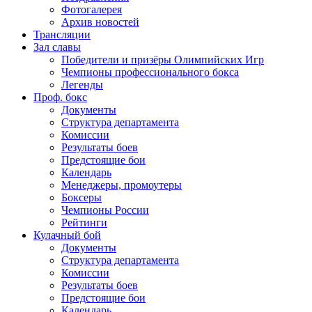
Фотогалерея
Архив новостей
Трансляции
Зал славы
Победители и призёры Олимпийских Игр
Чемпионы профессионального бокса
Легенды
Проф. бокс
Документы
Структура департамента
Комиссии
Результаты боев
Предстоящие бои
Календарь
Менеджеры, промоутеры
Боксеры
Чемпионы России
Рейтинги
Кулачный бой
Документы
Структура департамента
Комиссии
Результаты боев
Предстоящие бои
Календарь