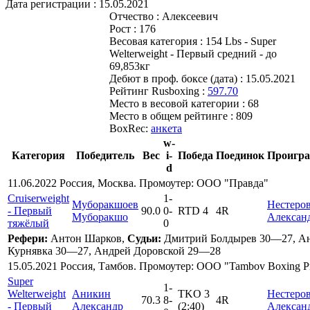
Дата регистрации :
15.05.2021
Отчество :
Алексеевич
Рост :
176
Весовая категория :
154 Lbs - Super
Welterweight - Первый средний - до
69,853кг
Дебют в проф. боксе (дата) :
15.05.2021
Рейтинг Rusboxing :
597.70
Место в весовой категории :
68
Место в общем рейтинге :
809
BoxRec:
анкета
w-
Категория
Победитель
Вес
i-
Победа
Поединок
Проигр
d
11.06.2022 Россия, Москва. Промоутер: ООО "Правда"
Cruiserweight
1
-
Муборакшоев
Нестеро
- Первый
90.0
0
-
RTD 4
4R
Муборакшо
Алексан
тяжёлый
0
Рефери:
Антон Шарков,
Судьи:
Дмитрий Болдырев 30—27, А
Курнявка 30—27, Андрей Доровской 29—28
15.05.2021 Россия, Тамбов. Промоутер: ООО "Tambov Boxing P
Super
1
-
Welterweight
Аникин
TKO 3
Нестеро
70.3
8
-
4R
- Первый
Александр
(2:40)
Алексан