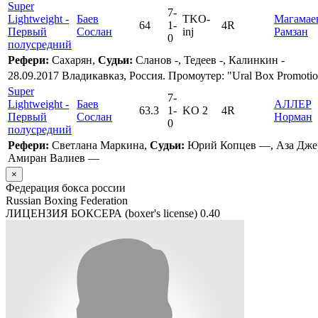
Super
7
-
Lightweight -
Баев
TKO-
Магамае
64
1
-
4R
Первый
Сослан
inj
Рамзан
0
полусредний
Рефери:
Сахарян,
Судьи:
Сланов -, Тедеев -, Калинкин -
28.09.2017 Владикавказ, Россия. Промоутер: "Ural Box Promoti
Super
7
-
Lightweight -
Баев
АЛЛЕР
63.3
1
-
KO 2
4R
Первый
Сослан
Норман
0
полусредний
Рефери:
Светлана Маркина,
Судьи:
Юрий Копцев —, Аза Дже
Амиран Валиев —
×
Федерация бокса россии
Russian Boxing Federation
ЛИЦЕНЗИЯ БОКСЕРА (boxer's license)
0.40