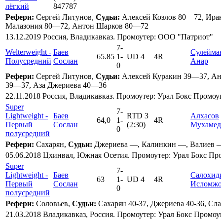
лёгкий
847787
Рефери:
Сергей Литунов,
Судьи:
Алексей Козлов 80—72, Ира
Малазония 80—72, Антон Шарков 80—72
13.12.2019 Россия, Владикавказ. Промоутер: ООО "Патриот"
7
-
Welterweight -
Баев
Сулейма
65.85
1
-
UD 4
4R
Полусредний
Сослан
Анар
0
Рефери:
Сергей Литунов,
Судьи:
Алексей Куракин 39—37, Ан
39—37, Аза Джериева 40—36
22.11.2018 Россия, Владикавказ. Промоутер: Урал Бокс Промо
Super
7
-
Lightweight -
Баев
RTD 3
Алхасов
64,0
1
-
4R
Первый
Сослан
(2:30)
Мухамед
0
полусредний
Рефери:
Сахарян,
Судьи:
Джериева —, Калинкин —, Валиев 
05.06.2018 Цхинвал, Южная Осетия. Промоутер: Урал Бокс П
Super
7
-
Lightweight -
Баев
Салохид
63
1
-
UD 4
4R
Первый
Сослан
Исломж
0
полусредний
Рефери:
Соловьев,
Судьи:
Сахарян 40-37, Джериева 40-36, Сла
21.03.2018 Владикавказ, Россия. Промоутер: Урал Бокс Промо