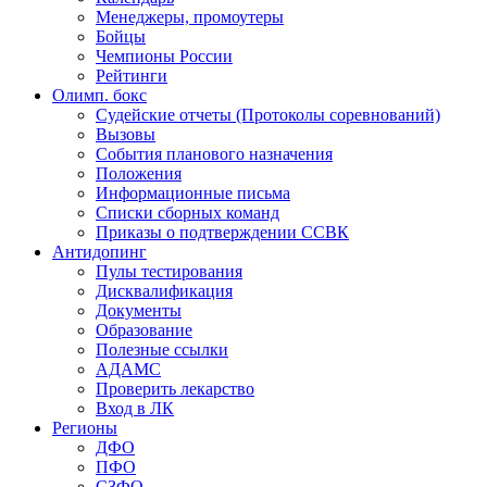
Менеджеры, промоутеры
Бойцы
Чемпионы России
Рейтинги
Олимп. бокс
Судейские отчеты (Протоколы соревнований)
Вызовы
События планового назначения
Положения
Информационные письма
Списки сборных команд
Приказы о подтверждении ССВК
Антидопинг
Пулы тестирования
Дисквалификация
Документы
Образование
Полезные ссылки
АДАМС
Проверить лекарство
Вход в ЛК
Регионы
ДФО
ПФО
СЗФО