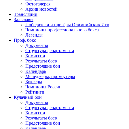
Фотогалерея
Архив новостей
Трансляции
Зал славы
Победители и призёры Олимпийских Игр
Чемпионы профессионального бокса
Легенды
Проф. бокс
Документы
Структура департамента
Комиссии
Результаты боев
Предстоящие бои
Календарь
Менеджеры, промоутеры
Боксеры
Чемпионы России
Рейтинги
Кулачный бой
Документы
Структура департамента
Комиссии
Результаты боев
Предстоящие бои
Календарь