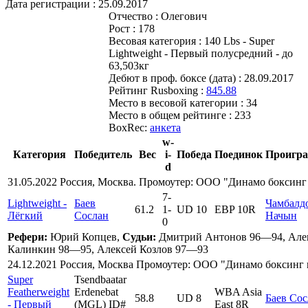
Дата регистрации :
25.09.2017
Отчество :
Олегович
Рост :
178
Весовая категория :
140 Lbs - Super
Lightweight - Первый полусредний - до
63,503кг
Дебют в проф. боксе (дата) :
28.09.2017
Рейтинг Rusboxing :
845.88
Место в весовой категории :
34
Место в общем рейтинге :
233
BoxRec:
анкета
w-
Категория
Победитель
Вес
i-
Победа
Поединок
Проигр
d
31.05.2022 Россия, Москва. Промоутер: ООО "Динамо боксин
7
-
Lightweight -
Баев
Чамбалд
61.2
1
-
UD 10
EBP 10R
Лёгкий
Сослан
Начын
0
Рефери:
Юрий Копцев,
Судьи:
Дмитрий Антонов 96—94, Але
Калинкин 98—95, Алексей Козлов 97—93
24.12.2021 Россия, Москва Промоутер: ООО "Динамо боксинг
Super
Tsendbaatar
Featherweight
Erdenebat
WBA Asia
58.8
UD 8
Баев Сос
- Первый
(MGL) ID#
East 8R