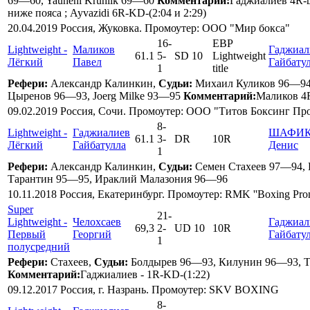
69—60, Yauheni Kruhlik 69—60
Комментарий:
Гаджиалиев 4R-
ниже пояса ; Ayvazidi 6R-KD-(2:04 и 2:29)
20.04.2019 Россия, Жуковка. Промоутер: ООО "Мир бокса"
16
-
EBP
Lightweight -
Маликов
Гаджиал
61.1
5
-
SD 10
Lightweight
Лёгкий
Павел
Гайбату
1
title
Рефери:
Александр Калинкин,
Судьи:
Михаил Куликов 96—94
Цыренов 96—93, Joerg Milke 93—95
Комментарий:
Маликов 4R
09.02.2019 Россия, Сочи. Промоутер: ООО "Титов Боксинг П
8
-
Lightweight -
Гаджиалиев
ШАФИ
61.1
3
-
DR
10R
Лёгкий
Гайбатулла
Денис
1
Рефери:
Александр Калинкин,
Судьи:
Семен Стахеев 97—94,
Тарантин 95—95, Ираклий Малазония 96—96
10.11.2018 Россия, Екатеринбург. Промоутер: RMK ''Boxing Pro
Super
21
-
Lightweight -
Челохсаев
Гаджиал
69,3
2
-
UD 10
10R
Первый
Георгий
Гайбату
1
полусредний
Рефери:
Стахеев,
Судьи:
Болдырев 96—93, Килунин 96—93, 
Комментарий:
Гаджиалиев - 1R-KD-(1:22)
09.12.2017 Россия, г. Назрань. Промоутер: SKV BOXING
8
-