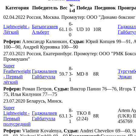
w-
Категория
Победитель
Вес
Победа
Поединок
Проигр
i-d
02.04.2022 Россия, Москва. Промоутер: ООО "Динамо боксин
6
-
Lightweight -
Батыргазиев
Гаджиал
61.1
0
-
UD 10
10R
Лёгкий
Альберт
Гайбату
0
Рефери:
Александр Калинкин,
Судьи:
Юрий Копцев 99—91, 
100—90, Андрей Курнявка 100—90
27.03.2021 Россия, Екатеринбург. Промоутер: ООО "РМК Бокс
Промоушен"
Super
8
-
Featherweight
Гаджиалиев
Тургумб
59.7
3
-
MD 8
8R
- Первый
Гайбатулла
Эржан
1
лёгкий
Рефери:
Роман Петров,
Судьи:
Виктор Панин 76—76, Игорь Т
75, Илья Килунин 77—75
23.07.2020 Беларусь, Минск.
Super
8
-
Artem Ay
Lightweight -
Гаджиалиев
TKO 8
63.1
3
-
8R
(UKR) I
Первый
Гайбатулла
(2:24)
1
456769
полусредний
Рефери:
Vladimir Kovalenya,
Судьи:
Andrei Cheveliov 69—60, Si