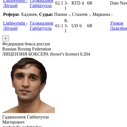
Lightweight -
Гаджиалиев
62.1
3
-
RTD 4
6R
Dato Na
Лёгкий
Гайбатулла
1
Рефери:
Хадзиев,
Судьи:
Панин -, Стахеев -, Маркина -
8
-
Lightweight -
Гаджиалиев
Узоков
61.1
3
-
UD 6
6R
Лёгкий
Гайбатулла
Лазизбе
1
×
Федерация бокса россии
Russian Boxing Federation
ЛИЦЕНЗИЯ БОКСЕРА (boxer's license)
0.204
Гаджиалиев Гайбатулла
Магирович