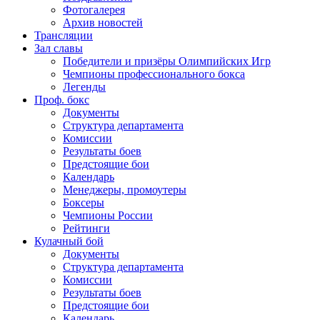
Фотогалерея
Архив новостей
Трансляции
Зал славы
Победители и призёры Олимпийских Игр
Чемпионы профессионального бокса
Легенды
Проф. бокс
Документы
Структура департамента
Комиссии
Результаты боев
Предстоящие бои
Календарь
Менеджеры, промоутеры
Боксеры
Чемпионы России
Рейтинги
Кулачный бой
Документы
Структура департамента
Комиссии
Результаты боев
Предстоящие бои
Календарь