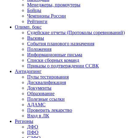
Менеджеры, промоутеры
Бойцы
Чемпионы России
Рейтинги
Олимп. бокс
Судейские отчеты (Протоколы соревнований)
Вызовы
События планового назначения
Положения
Информационные письма
Списки сборных команд
Приказы о подтверждении ССВК
Антидопинг
Пулы тестирования
Дисквалификация
Документы
Образование
Полезные ссылки
АДАМС
Проверить лекарство
Вход в ЛК
Регионы
ДФО
ПФО
СЗФО