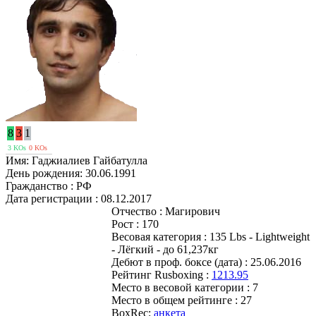
8
3
1
3 KOs
0 KOs
Имя:
Гаджиалиев Гайбатулла
День рождения:
30.06.1991
Гражданство :
РФ
Дата регистрации :
08.12.2017
Отчество :
Магирович
Рост :
170
Весовая категория :
135 Lbs - Lightweight
- Лёгкий - до 61,237кг
Дебют в проф. боксе (дата) :
25.06.2016
Рейтинг Rusboxing :
1213.95
Место в весовой категории :
7
Место в общем рейтинге :
27
BoxRec:
анкета