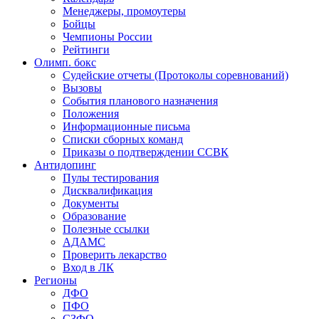
Менеджеры, промоутеры
Бойцы
Чемпионы России
Рейтинги
Олимп. бокс
Судейские отчеты (Протоколы соревнований)
Вызовы
События планового назначения
Положения
Информационные письма
Списки сборных команд
Приказы о подтверждении ССВК
Антидопинг
Пулы тестирования
Дисквалификация
Документы
Образование
Полезные ссылки
АДАМС
Проверить лекарство
Вход в ЛК
Регионы
ДФО
ПФО
СЗФО