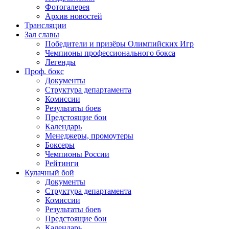
Фотогалерея
Архив новостей
Трансляции
Зал славы
Победители и призёры Олимпийских Игр
Чемпионы профессионального бокса
Легенды
Проф. бокс
Документы
Структура департамента
Комиссии
Результаты боев
Предстоящие бои
Календарь
Менеджеры, промоутеры
Боксеры
Чемпионы России
Рейтинги
Кулачный бой
Документы
Структура департамента
Комиссии
Результаты боев
Предстоящие бои
Календарь