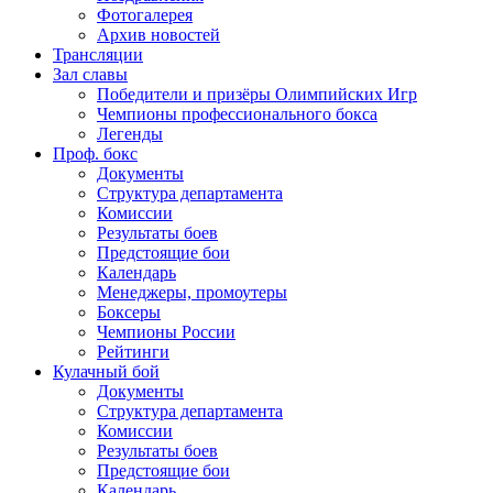
Фотогалерея
Архив новостей
Трансляции
Зал славы
Победители и призёры Олимпийских Игр
Чемпионы профессионального бокса
Легенды
Проф. бокс
Документы
Структура департамента
Комиссии
Результаты боев
Предстоящие бои
Календарь
Менеджеры, промоутеры
Боксеры
Чемпионы России
Рейтинги
Кулачный бой
Документы
Структура департамента
Комиссии
Результаты боев
Предстоящие бои
Календарь