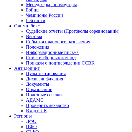
Менеджеры, промоутеры
Бойцы
Чемпионы России
Рейтинги
Олимп. бокс
Судейские отчеты (Протоколы соревнований)
Вызовы
События планового назначения
Положения
Информационные письма
Списки сборных команд
Приказы о подтверждении ССВК
Антидопинг
Пулы тестирования
Дисквалификация
Документы
Образование
Полезные ссылки
АДАМС
Проверить лекарство
Вход в ЛК
Регионы
ДФО
ПФО
СЗФО