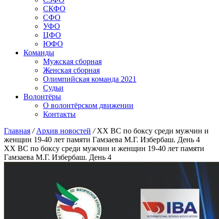
СКФО
СФО
УФО
ЦФО
ЮФО
Команды
Мужская сборная
Женская сборная
Олимпийская команда 2021
Судьи
Волонтёры
О волонтёрском движении
Контакты
Главная
/
Архив новостей
/
XX ВС по боксу среди мужчин и
женщин 19-40 лет памяти Гамзаева М.Г. Избербаш. День 4
XX ВС по боксу среди мужчин и женщин 19-40 лет памяти
Гамзаева М.Г. Избербаш. День 4