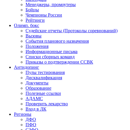
Менеджеры, промоутеры
Бойцы
Чемпионы России
Рейтинги
Олимп. бокс
Судейские отчеты (Протоколы соревнований)
Вызовы
События планового назначения
Положения
Информационные письма
Списки сборных команд
Приказы о подтверждении ССВК
Антидопинг
Пулы тестирования
Дисквалификация
Документы
Образование
Полезные ссылки
АДАМС
Проверить лекарство
Вход в ЛК
Регионы
ДФО
ПФО
СЗФО