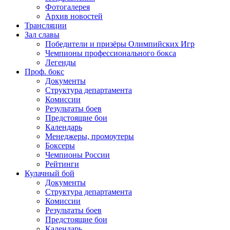
Фотогалерея
Архив новостей
Трансляции
Зал славы
Победители и призёры Олимпийских Игр
Чемпионы профессионального бокса
Легенды
Проф. бокс
Документы
Структура департамента
Комиссии
Результаты боев
Предстоящие бои
Календарь
Менеджеры, промоутеры
Боксеры
Чемпионы России
Рейтинги
Кулачный бой
Документы
Структура департамента
Комиссии
Результаты боев
Предстоящие бои
Календарь