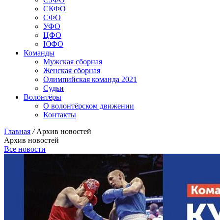
СКФО
СФО
УФО
ЦФО
ЮФО
Команды
Мужская сборная
Женская сборная
Олимпийская команда 2021
Судьи
Волонтёры
О волонтёрском движении
Контакты
Главная
/
Архив новостей
Архив новостей
Все новости