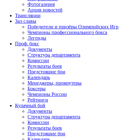
Фотогалерея
Архив новостей
Трансляции
Зал славы
Победители и призёры Олимпийских Игр
Чемпионы профессионального бокса
Легенды
Проф. бокс
Документы
Структура департамента
Комиссии
Результаты боев
Предстоящие бои
Календарь
Менеджеры, промоутеры
Боксеры
Чемпионы России
Рейтинги
Кулачный бой
Документы
Структура департамента
Комиссии
Результаты боев
Предстоящие бои
Календарь