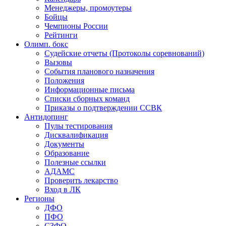
Менеджеры, промоутеры
Бойцы
Чемпионы России
Рейтинги
Олимп. бокс
Судейские отчеты (Протоколы соревнований)
Вызовы
События планового назначения
Положения
Информационные письма
Списки сборных команд
Приказы о подтверждении ССВК
Антидопинг
Пулы тестирования
Дисквалификация
Документы
Образование
Полезные ссылки
АДАМС
Проверить лекарство
Вход в ЛК
Регионы
ДФО
ПФО
СЗФО