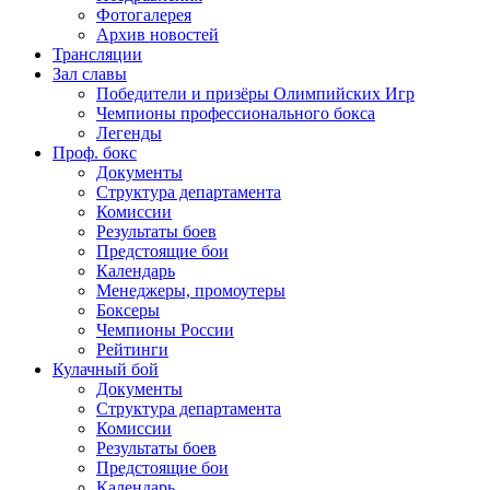
Фотогалерея
Архив новостей
Трансляции
Зал славы
Победители и призёры Олимпийских Игр
Чемпионы профессионального бокса
Легенды
Проф. бокс
Документы
Структура департамента
Комиссии
Результаты боев
Предстоящие бои
Календарь
Менеджеры, промоутеры
Боксеры
Чемпионы России
Рейтинги
Кулачный бой
Документы
Структура департамента
Комиссии
Результаты боев
Предстоящие бои
Календарь