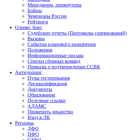
Менеджеры, промоутеры
Бойцы
Чемпионы России
Рейтинги
Олимп. бокс
Судейские отчеты (Протоколы соревнований)
Вызовы
События планового назначения
Положения
Информационные письма
Списки сборных команд
Приказы о подтверждении ССВК
Антидопинг
Пулы тестирования
Дисквалификация
Документы
Образование
Полезные ссылки
АДАМС
Проверить лекарство
Вход в ЛК
Регионы
ДФО
ПФО
СЗФО