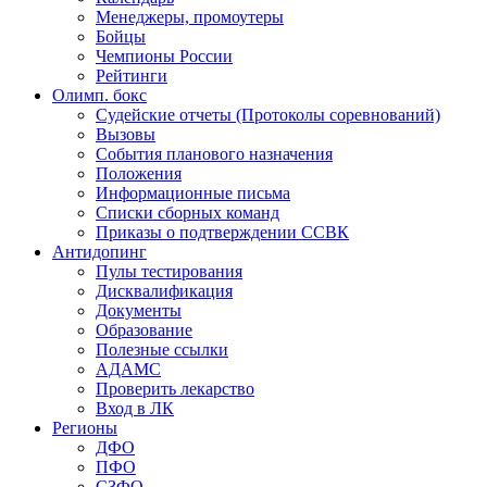
Менеджеры, промоутеры
Бойцы
Чемпионы России
Рейтинги
Олимп. бокс
Судейские отчеты (Протоколы соревнований)
Вызовы
События планового назначения
Положения
Информационные письма
Списки сборных команд
Приказы о подтверждении ССВК
Антидопинг
Пулы тестирования
Дисквалификация
Документы
Образование
Полезные ссылки
АДАМС
Проверить лекарство
Вход в ЛК
Регионы
ДФО
ПФО
СЗФО