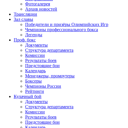
Фотогалерея
Архив новостей
Трансляции
Зал славы
Победители и призёры Олимпийских Игр
Чемпионы профессионального бокса
Легенды
Проф. бокс
Документы
Структура департамента
Комиссии
Результаты боев
Предстоящие бои
Календарь
Менеджеры, промоутеры
Боксеры
Чемпионы России
Рейтинги
Кулачный бой
Документы
Структура департамента
Комиссии
Результаты боев
Предстоящие бои
Календарь