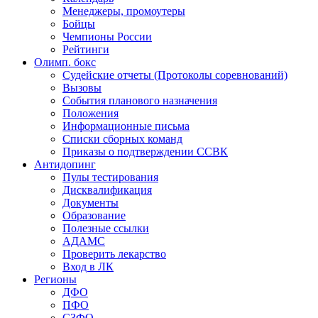
Менеджеры, промоутеры
Бойцы
Чемпионы России
Рейтинги
Олимп. бокс
Судейские отчеты (Протоколы соревнований)
Вызовы
События планового назначения
Положения
Информационные письма
Списки сборных команд
Приказы о подтверждении ССВК
Антидопинг
Пулы тестирования
Дисквалификация
Документы
Образование
Полезные ссылки
АДАМС
Проверить лекарство
Вход в ЛК
Регионы
ДФО
ПФО
СЗФО