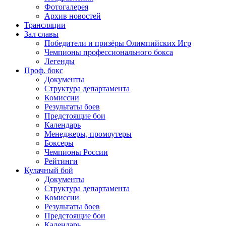
Фотогалерея
Архив новостей
Трансляции
Зал славы
Победители и призёры Олимпийских Игр
Чемпионы профессионального бокса
Легенды
Проф. бокс
Документы
Структура департамента
Комиссии
Результаты боев
Предстоящие бои
Календарь
Менеджеры, промоутеры
Боксеры
Чемпионы России
Рейтинги
Кулачный бой
Документы
Структура департамента
Комиссии
Результаты боев
Предстоящие бои
Календарь