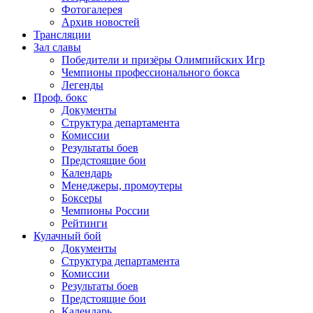
Фотогалерея
Архив новостей
Трансляции
Зал славы
Победители и призёры Олимпийских Игр
Чемпионы профессионального бокса
Легенды
Проф. бокс
Документы
Структура департамента
Комиссии
Результаты боев
Предстоящие бои
Календарь
Менеджеры, промоутеры
Боксеры
Чемпионы России
Рейтинги
Кулачный бой
Документы
Структура департамента
Комиссии
Результаты боев
Предстоящие бои
Календарь