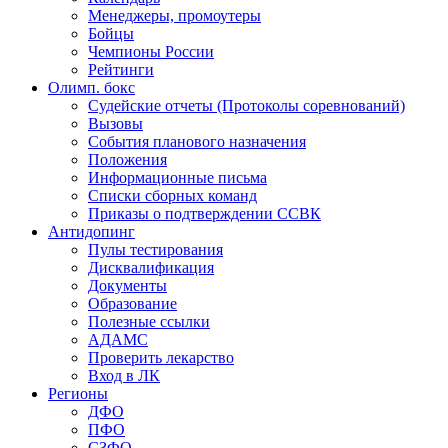
Менеджеры, промоутеры
Бойцы
Чемпионы России
Рейтинги
Олимп. бокс
Судейские отчеты (Протоколы соревнований)
Вызовы
События планового назначения
Положения
Информационные письма
Списки сборных команд
Приказы о подтверждении ССВК
Антидопинг
Пулы тестирования
Дисквалификация
Документы
Образование
Полезные ссылки
АДАМС
Проверить лекарство
Вход в ЛК
Регионы
ДФО
ПФО
СЗФО