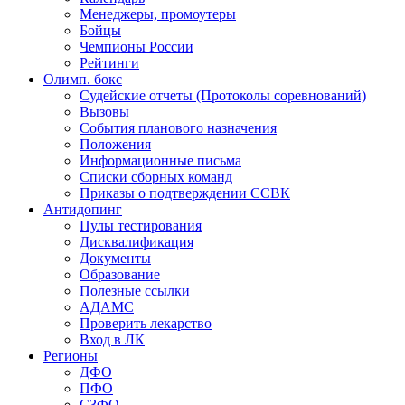
Менеджеры, промоутеры
Бойцы
Чемпионы России
Рейтинги
Олимп. бокс
Судейские отчеты (Протоколы соревнований)
Вызовы
События планового назначения
Положения
Информационные письма
Списки сборных команд
Приказы о подтверждении ССВК
Антидопинг
Пулы тестирования
Дисквалификация
Документы
Образование
Полезные ссылки
АДАМС
Проверить лекарство
Вход в ЛК
Регионы
ДФО
ПФО
СЗФО