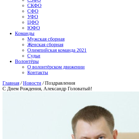
СКФО
СФО
УФО
ЦФО
ЮФО
Команды
Мужская сборная
Женская сборная
Олимпийская команда 2021
Судьи
Волонтёры
О волонтёрском движении
Контакты
Главная
/
Новости
/
Поздравления
С Днем Рождения, Александр Головатый!