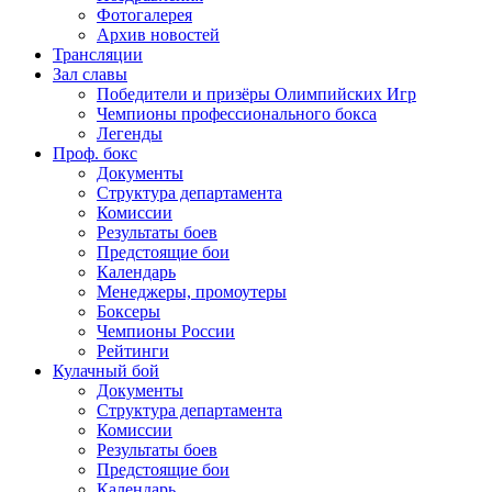
Фотогалерея
Архив новостей
Трансляции
Зал славы
Победители и призёры Олимпийских Игр
Чемпионы профессионального бокса
Легенды
Проф. бокс
Документы
Структура департамента
Комиссии
Результаты боев
Предстоящие бои
Календарь
Менеджеры, промоутеры
Боксеры
Чемпионы России
Рейтинги
Кулачный бой
Документы
Структура департамента
Комиссии
Результаты боев
Предстоящие бои
Календарь