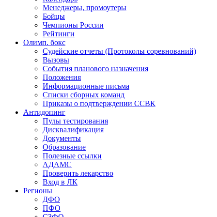
Менеджеры, промоутеры
Бойцы
Чемпионы России
Рейтинги
Олимп. бокс
Судейские отчеты (Протоколы соревнований)
Вызовы
События планового назначения
Положения
Информационные письма
Списки сборных команд
Приказы о подтверждении ССВК
Антидопинг
Пулы тестирования
Дисквалификация
Документы
Образование
Полезные ссылки
АДАМС
Проверить лекарство
Вход в ЛК
Регионы
ДФО
ПФО
СЗФО