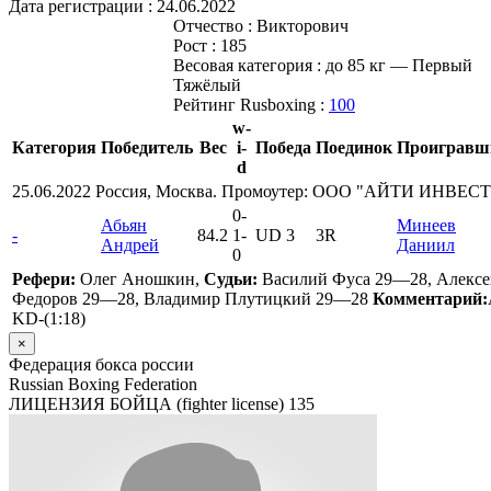
Дата регистрации :
24.06.2022
Отчество :
Викторович
Рост :
185
Весовая категория :
до 85 кг — Первый
Тяжёлый
Рейтинг Rusboxing :
100
w-
Категория
Победитель
Вес
i-
Победа
Поединок
Проигравш
d
25.06.2022 Россия, Москва. Промоутер: ООО "АЙТИ ИНВЕ
0
-
Абьян
Минеев
-
84.2
1
-
UD 3
3R
Андрей
Даниил
0
Рефери:
Олег Аношкин,
Судьи:
Василий Фуса 29—28, Алексе
Федоров 29—28, Владимир Плутицкий 29—28
Комментарий:
KD-(1:18)
×
Федерация бокса россии
Russian Boxing Federation
ЛИЦЕНЗИЯ БОЙЦА (fighter license)
135