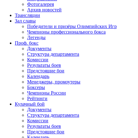
Фотогалерея
Архив новостей
Трансляции
Зал славы
Победители и призёры Олимпийских Игр
Чемпионы профессионального бокса
Легенды
Проф. бокс
Документы
Структура департамента
Комиссии
Результаты боев
Предстоящие бои
Календарь
Менеджеры, промоутеры
Боксеры
Чемпионы России
Рейтинги
Кулачный бой
Документы
Структура департамента
Комиссии
Результаты боев
Предстоящие бои
Календарь