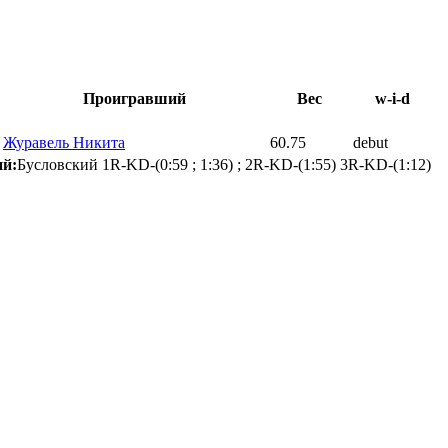
Проигравший
Вес
w-i-d
Журавель Никита
60.75
debut
й:
Бусловский 1R-KD-(0:59 ; 1:36) ; 2R-KD-(1:55) 3R-KD-(1:12)