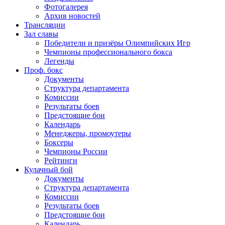
Фотогалерея
Архив новостей
Трансляции
Зал славы
Победители и призёры Олимпийских Игр
Чемпионы профессионального бокса
Легенды
Проф. бокс
Документы
Структура департамента
Комиссии
Результаты боев
Предстоящие бои
Календарь
Менеджеры, промоутеры
Боксеры
Чемпионы России
Рейтинги
Кулачный бой
Документы
Структура департамента
Комиссии
Результаты боев
Предстоящие бои
Календарь