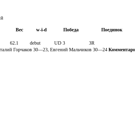
ий
Вес
w-i-d
Победа
Поединок
62.1
debut
UD 3
3R
талий Горчаков 30—23, Евгений Мальчиков 30—24
Комментари