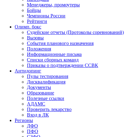
Менеджеры, промоутеры
Бойцы
Чемпионы России
Рейтинги
Олимп. бокс
Судейские отчеты (Протоколы соревнований)
Вызовы
События планового назначения
Положения
Информационные письма
Списки сборных команд
Приказы о подтверждении ССВК
Антидопинг
Пулы тестирования
Дисквалификация
Документы
Образование
Полезные ссылки
АДАМС
Проверить лекарство
Вход в ЛК
Регионы
ДФО
ПФО
СЗФО