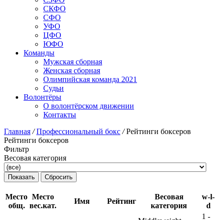
СКФО
СФО
УФО
ЦФО
ЮФО
Команды
Мужская сборная
Женская сборная
Олимпийская команда 2021
Судьи
Волонтёры
О волонтёрском движении
Контакты
Главная
/
Профессиональный бокс
/
Рейтинги боксеров
Рейтинги боксеров
Фильтр
Весовая категория
Место
Место
Весовая
w-l-
Имя
Рейтинг
общ.
вес.кат.
категория
d
1
-