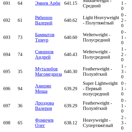
Middleweight -
691
64
Эмиев Арби
641.15
1
-
Средний
0
0
-
Рябинин
Light Heavyweight
692
61
640.62
2
-
Валерий
- Полутяжёлый
0
0
-
Бамматов
Welterweight -
693
73
640.60
1
-
Тимур
Полусредний
0
1
-
Смирнов
Welterweight -
694
74
640.43
2
-
Андрей
Полусредний
0
1
-
Муталибов
Featherweight -
695
35
640.30
3
-
Магомедриза
Полулёгкий
0
Super Lightweight
0
-
Амирян
696
94
639.29
- Первый
1
-
Миша
полусредний
0
0
-
Дроздова
Featherweight -
697
36
639.29
1
-
Валерия
Полулёгкий
0
2
-
Фомичев
Heavyweight -
698
65
638.12
3
-
Олег
Супертяжёлый
0