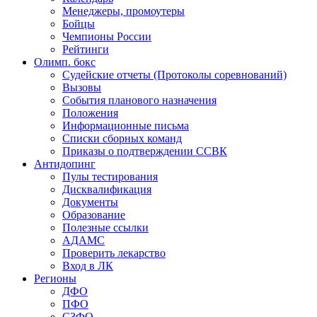
Менеджеры, промоутеры
Бойцы
Чемпионы России
Рейтинги
Олимп. бокс
Судейские отчеты (Протоколы соревнований)
Вызовы
События планового назначения
Положения
Информационные письма
Списки сборных команд
Приказы о подтверждении ССВК
Антидопинг
Пулы тестирования
Дисквалификация
Документы
Образование
Полезные ссылки
АДАМС
Проверить лекарство
Вход в ЛК
Регионы
ДФО
ПФО
СЗФО