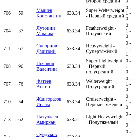
Второй средний
0
0
-
Мышев
Super Welterweight
706
59
633.34
1
-
Константин
- Первый средний
0
0
-
Лутонин
Featherweight -
704
37
633.34
1
-
Максим
Полулёгкий
0
0
-
Скворцов
Heavyweight -
711
67
633.34
1
-
Дмитрий
Супертяжёлый
1
Super Lightweight
0
-
Пьянков
708
96
633.34
- Первый
1
-
Валентин
полусредний
0
0
-
Фатеев
Welterweight -
707
76
633.34
1
-
Антон
Полусредний
0
0
-
Жангоразов
Cruiserweight -
710
54
633.34
1
-
Ислам
Первый тяжёлый
0
0
-
Патуллаев
Light Heavyweight
713
62
633.21
1
-
Амирхан
- Полутяжёлый
0
0
-
Сундуков