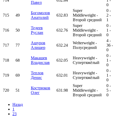
714
632.84
1
-
Павел
0
Super
0
-
Богомолов
715
49
632.83
Middleweight -
2
-
Анатолий
Второй средний
1
Super
0
-
Тедеев
716
50
632.76
Middleweight -
1
-
Руслан
Второй средний
0
4
-
Ашуров
Welterweight -
717
77
632.24
36
-
Алишер
Полусредний
0
0
-
Макашев
Heavyweight -
718
68
632.05
1
-
Владислав
Супертяжёлый
0
0
-
Теплов
Heavyweight -
719
69
632.01
1
-
Денис
Супертяжёлый
0
Super
0
-
Кострюков
720
51
631.98
Middleweight -
5
-
Олег
Второй средний
0
Назад
1
23