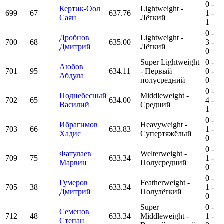
0
-
Кертик-Оол
Lightweight -
699
67
637.76
1
-
Саян
Лёгкий
1
0
-
Дробнов
Lightweight -
700
68
635.00
3
-
Дмитрий
Лёгкий
0
Super Lightweight
0
-
Аюбов
701
95
634.11
- Первый
0
-
Абдула
полусредний
0
0
-
Поднебесный
Middleweight -
702
65
634.00
4
-
Василий
Средний
1
0
-
Ибрагимов
Heavyweight -
703
66
633.83
1
-
Хадис
Супертяжёлый
0
0
-
Фатулаев
Welterweight -
709
75
633.34
1
-
Марвин
Полусредний
0
0
-
Гумеров
Featherweight -
705
38
633.34
1
-
Дмитрий
Полулёгкий
0
Super
0
-
Семенов
712
48
633.34
Middleweight -
1
-
Степан