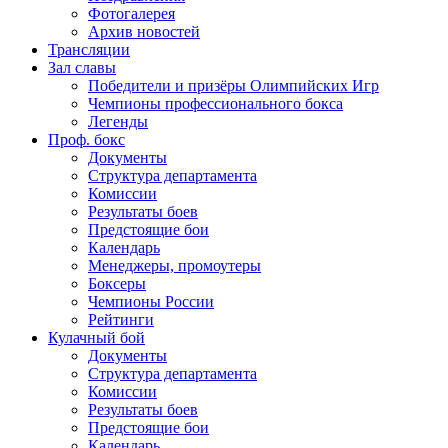
Фотогалерея
Архив новостей
Трансляции
Зал славы
Победители и призёры Олимпийских Игр
Чемпионы профессионального бокса
Легенды
Проф. бокс
Документы
Структура департамента
Комиссии
Результаты боев
Предстоящие бои
Календарь
Менеджеры, промоутеры
Боксеры
Чемпионы России
Рейтинги
Кулачный бой
Документы
Структура департамента
Комиссии
Результаты боев
Предстоящие бои
Календарь