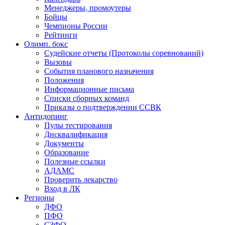
Менеджеры, промоутеры
Бойцы
Чемпионы России
Рейтинги
Олимп. бокс
Судейские отчеты (Протоколы соревнований)
Вызовы
События планового назначения
Положения
Информационные письма
Списки сборных команд
Приказы о подтверждении ССВК
Антидопинг
Пулы тестирования
Дисквалификация
Документы
Образование
Полезные ссылки
АДАМС
Проверить лекарство
Вход в ЛК
Регионы
ДФО
ПФО
СЗФО