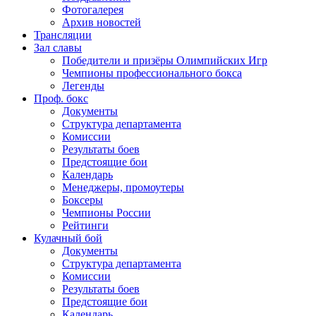
Фотогалерея
Архив новостей
Трансляции
Зал славы
Победители и призёры Олимпийских Игр
Чемпионы профессионального бокса
Легенды
Проф. бокс
Документы
Структура департамента
Комиссии
Результаты боев
Предстоящие бои
Календарь
Менеджеры, промоутеры
Боксеры
Чемпионы России
Рейтинги
Кулачный бой
Документы
Структура департамента
Комиссии
Результаты боев
Предстоящие бои
Календарь