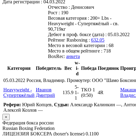
Дата регистрации :
04.03.2022
Отчество :
Денисович
Рост :
190
Весовая категория :
200+ Lbs -
Heavyweight - Супертяжёлый - св.
90,719кг
Дебют в проф. боксе (дата) :
05.03.2022
Рейтинг Rusboxing :
632.05
Место в весовой категории :
68
Место в общем рейтинге :
718
BoxRec:
анкета
w-
Категория
Победитель
Вес
i-
Победа
Поединок
Проиг
d
05.03.2022 Россия, Владимир. Промоутер: ООО "Шамо Бокси
5
-
Heavyweight -
Иванов
TKO 1
Макаш
135.9
1
-
4R
Супертяжёлый
Дмитрий
(0:50)
Владис
1
Рефери:
Юрий Копцев,
Судьи:
Александр Калинкин —, Анто
Алексей Козлов —
×
Федерация бокса россии
Russian Boxing Federation
ЛИЦЕНЗИЯ БОКСЕРА (boxer's license)
0.1100