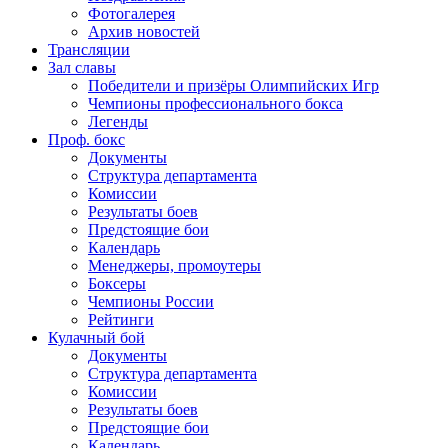
Фотогалерея
Архив новостей
Трансляции
Зал славы
Победители и призёры Олимпийских Игр
Чемпионы профессионального бокса
Легенды
Проф. бокс
Документы
Структура департамента
Комиссии
Результаты боев
Предстоящие бои
Календарь
Менеджеры, промоутеры
Боксеры
Чемпионы России
Рейтинги
Кулачный бой
Документы
Структура департамента
Комиссии
Результаты боев
Предстоящие бои
Календарь