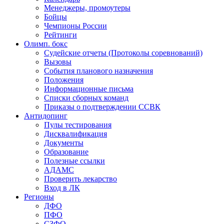
Менеджеры, промоутеры
Бойцы
Чемпионы России
Рейтинги
Олимп. бокс
Судейские отчеты (Протоколы соревнований)
Вызовы
События планового назначения
Положения
Информационные письма
Списки сборных команд
Приказы о подтверждении ССВК
Антидопинг
Пулы тестирования
Дисквалификация
Документы
Образование
Полезные ссылки
АДАМС
Проверить лекарство
Вход в ЛК
Регионы
ДФО
ПФО
СЗФО