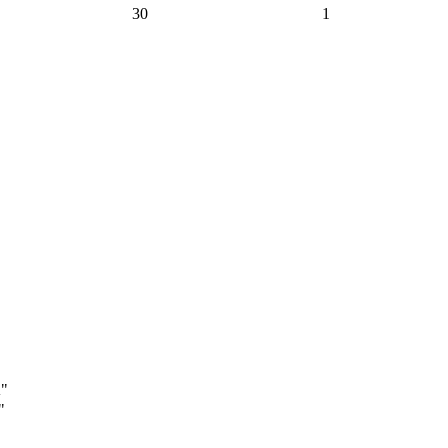
30
1
А"
"