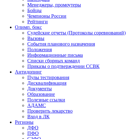
Менеджеры, промоутеры
Бойцы
Чемпионы России
Рейтинги
Олимп. бокс
Судейские отчеты (Протоколы соревнований)
Вызовы
События планового назначения
Положения
Информационные письма
Списки сборных команд
Приказы о подтверждении ССВК
Антидопинг
Пулы тестирования
Дисквалификация
Документы
Образование
Полезные ссылки
АДАМС
Проверить лекарство
Вход в ЛК
Регионы
ДФО
ПФО
СЗФО