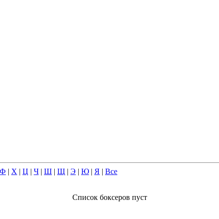
Ф
|
Х
|
Ц
|
Ч
|
Ш
|
Щ
|
Э
|
Ю
|
Я
|
Все
Список боксеров пуст