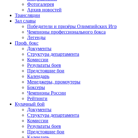
Фотогалерея
Архив новостей
Трансляции
Зал славы
Победители и призёры Олимпийских Игр
Чемпионы профессионального бокса
Легенды
Проф. бокс
Документы
Структура департамента
Комиссии
Результаты боев
Предстоящие бои
Календарь
Менеджеры, промоутеры
Боксеры
Чемпионы России
Рейтинги
Кулачный бой
Документы
Структура департамента
Комиссии
Результаты боев
Предстоящие бои
Календарь