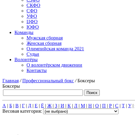
СКФО
СФО
УФО
ЦФО
ЮФО
Команды
Мужская сборная
Женская сборная
Олимпийская команда 2021
Судьи
Волонтёры
О волонтёрском движении
Контакты
Главная
/
Профессиональный бокс
/
Боксеры
Боксеры
А
|
Б
|
В
|
Г
|
Д
|
Е
|
Ё
|
Ж
|
З
|
И
|
К
|
Л
|
М
|
Н
|
О
|
П
|
Р
|
С
|
Т
|
У
|
Весовая категория: