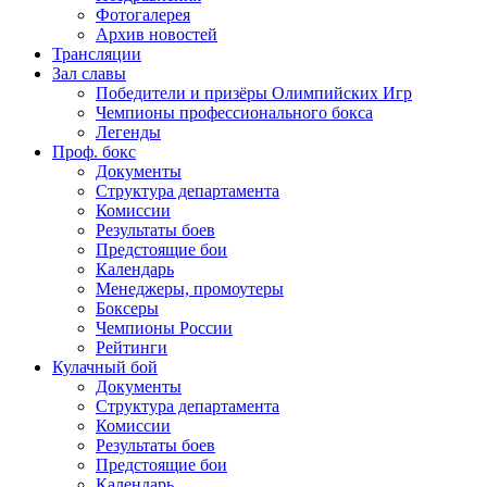
Фотогалерея
Архив новостей
Трансляции
Зал славы
Победители и призёры Олимпийских Игр
Чемпионы профессионального бокса
Легенды
Проф. бокс
Документы
Структура департамента
Комиссии
Результаты боев
Предстоящие бои
Календарь
Менеджеры, промоутеры
Боксеры
Чемпионы России
Рейтинги
Кулачный бой
Документы
Структура департамента
Комиссии
Результаты боев
Предстоящие бои
Календарь