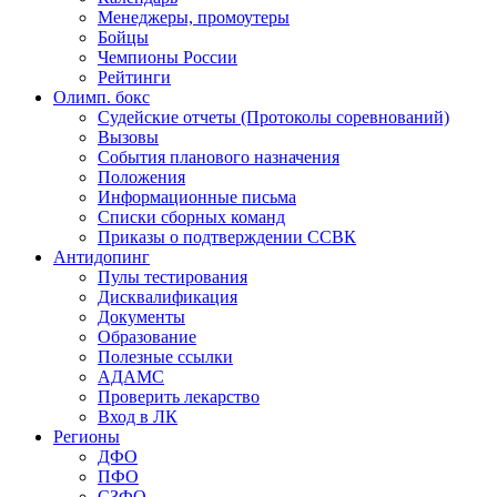
Менеджеры, промоутеры
Бойцы
Чемпионы России
Рейтинги
Олимп. бокс
Судейские отчеты (Протоколы соревнований)
Вызовы
События планового назначения
Положения
Информационные письма
Списки сборных команд
Приказы о подтверждении ССВК
Антидопинг
Пулы тестирования
Дисквалификация
Документы
Образование
Полезные ссылки
АДАМС
Проверить лекарство
Вход в ЛК
Регионы
ДФО
ПФО
СЗФО