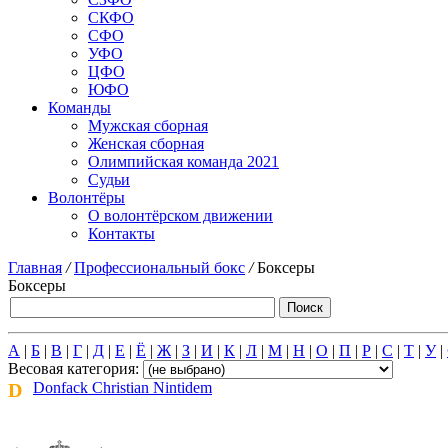
СКФО
СФО
УФО
ЦФО
ЮФО
Команды
Мужская сборная
Женская сборная
Олимпийская команда 2021
Судьи
Волонтёры
О волонтёрском движении
Контакты
Главная
/
Профессиональный бокс
/
Боксеры
Боксеры
А
|
Б
|
В
|
Г
|
Д
|
Е
|
Ё
|
Ж
|
З
|
И
|
К
|
Л
|
М
|
Н
|
О
|
П
|
Р
|
С
|
Т
|
У
|
Весовая категория:
D
Donfack Christian Nintidem