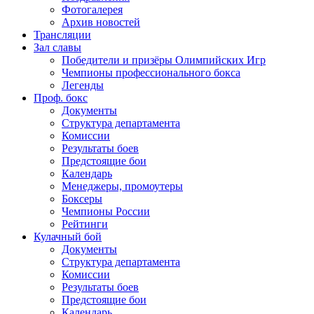
Фотогалерея
Архив новостей
Трансляции
Зал славы
Победители и призёры Олимпийских Игр
Чемпионы профессионального бокса
Легенды
Проф. бокс
Документы
Структура департамента
Комиссии
Результаты боев
Предстоящие бои
Календарь
Менеджеры, промоутеры
Боксеры
Чемпионы России
Рейтинги
Кулачный бой
Документы
Структура департамента
Комиссии
Результаты боев
Предстоящие бои
Календарь