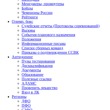
Менеджеры, промоутеры
Бойцы
Чемпионы России
Рейтинги
Олимп. бокс
Судейские отчеты (Протоколы соревнований)
Вызовы
События планового назначения
Положения
Информационные письма
Списки сборных команд
Приказы о подтверждении ССВК
Антидопинг
Пулы тестирования
Дисквалификация
Документы
Образование
Полезные ссылки
АДАМС
Проверить лекарство
Вход в ЛК
Регионы
ДФО
ПФО
СЗФО