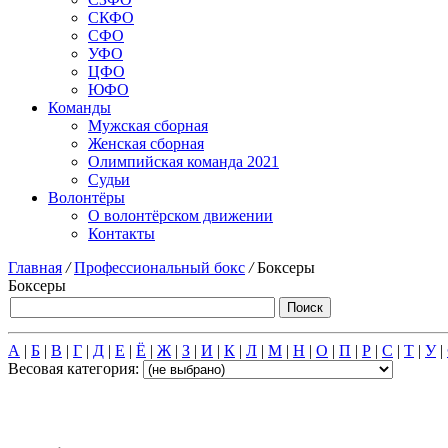
СКФО
СФО
УФО
ЦФО
ЮФО
Команды
Мужская сборная
Женская сборная
Олимпийская команда 2021
Судьи
Волонтёры
О волонтёрском движении
Контакты
Главная
/
Профессиональный бокс
/
Боксеры
Боксеры
А
|
Б
|
В
|
Г
|
Д
|
Е
|
Ё
|
Ж
|
З
|
И
|
К
|
Л
|
М
|
Н
|
О
|
П
|
Р
|
С
|
Т
|
У
|
Весовая категория: