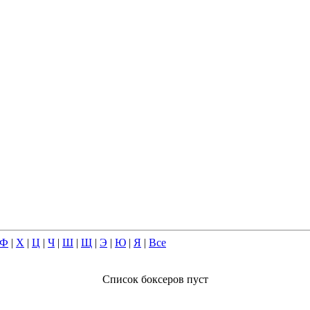
Ф
|
Х
|
Ц
|
Ч
|
Ш
|
Щ
|
Э
|
Ю
|
Я
|
Все
Список боксеров пуст