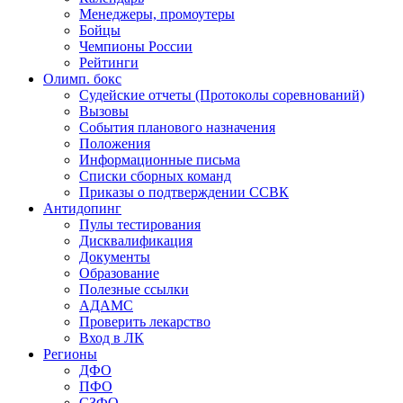
Менеджеры, промоутеры
Бойцы
Чемпионы России
Рейтинги
Олимп. бокс
Судейские отчеты (Протоколы соревнований)
Вызовы
События планового назначения
Положения
Информационные письма
Списки сборных команд
Приказы о подтверждении ССВК
Антидопинг
Пулы тестирования
Дисквалификация
Документы
Образование
Полезные ссылки
АДАМС
Проверить лекарство
Вход в ЛК
Регионы
ДФО
ПФО
СЗФО