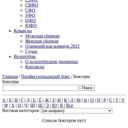
СКФО
СФО
УФО
ЦФО
ЮФО
Команды
Мужская сборная
Женская сборная
Олимпийская команда 2021
Судьи
Волонтёры
О волонтёрском движении
Контакты
Главная
/
Профессиональный бокс
/
Боксеры
Боксеры
А
|
Б
|
В
|
Г
|
Д
|
Е
|
Ё
|
Ж
|
З
|
И
|
К
|
Л
|
М
|
Н
|
О
|
П
|
Р
|
С
|
Т
|
У
|
Ф
|
Х
|
Ц
|
Ч
|
Ш
|
Щ
|
Э
|
Ю
|
Я
|
Все
Весовая категория:
Список боксеров пуст