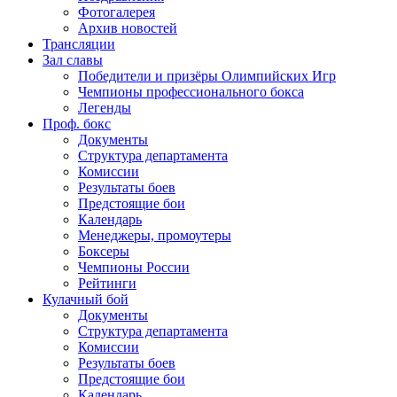
Фотогалерея
Архив новостей
Трансляции
Зал славы
Победители и призёры Олимпийских Игр
Чемпионы профессионального бокса
Легенды
Проф. бокс
Документы
Структура департамента
Комиссии
Результаты боев
Предстоящие бои
Календарь
Менеджеры, промоутеры
Боксеры
Чемпионы России
Рейтинги
Кулачный бой
Документы
Структура департамента
Комиссии
Результаты боев
Предстоящие бои
Календарь