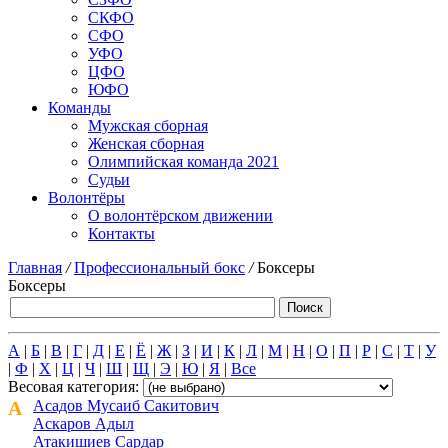
СКФО
СФО
УФО
ЦФО
ЮФО
Команды
Мужская сборная
Женская сборная
Олимпийская команда 2021
Судьи
Волонтёры
О волонтёрском движении
Контакты
Главная
/
Профессиональный бокс
/
Боксеры
Боксеры
А
|
Б
|
В
|
Г
|
Д
|
Е
|
Ё
|
Ж
|
З
|
И
|
К
|
Л
|
М
|
Н
|
О
|
П
|
Р
|
С
|
Т
|
У
|
Ф
|
Х
|
Ц
|
Ч
|
Ш
|
Щ
|
Э
|
Ю
|
Я
|
Все
Весовая категория:
А
Асадов Мусаиб Сакитович
Аскаров Адыл
Атакишиев Сардар