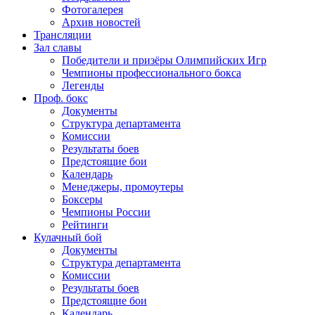
Фотогалерея
Архив новостей
Трансляции
Зал славы
Победители и призёры Олимпийских Игр
Чемпионы профессионального бокса
Легенды
Проф. бокс
Документы
Структура департамента
Комиссии
Результаты боев
Предстоящие бои
Календарь
Менеджеры, промоутеры
Боксеры
Чемпионы России
Рейтинги
Кулачный бой
Документы
Структура департамента
Комиссии
Результаты боев
Предстоящие бои
Календарь