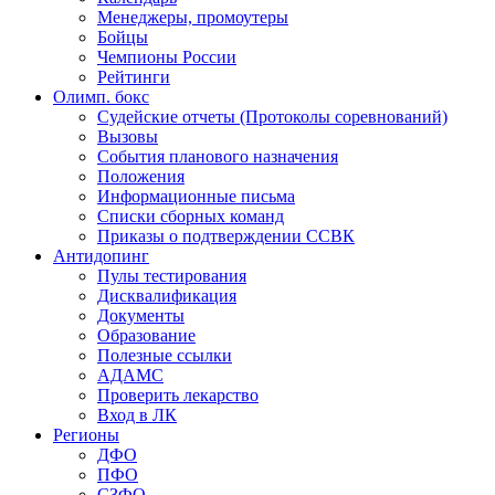
Менеджеры, промоутеры
Бойцы
Чемпионы России
Рейтинги
Олимп. бокс
Судейские отчеты (Протоколы соревнований)
Вызовы
События планового назначения
Положения
Информационные письма
Списки сборных команд
Приказы о подтверждении ССВК
Антидопинг
Пулы тестирования
Дисквалификация
Документы
Образование
Полезные ссылки
АДАМС
Проверить лекарство
Вход в ЛК
Регионы
ДФО
ПФО
СЗФО