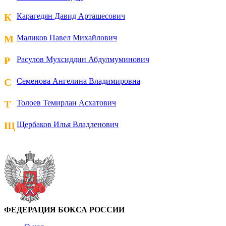
К
Карагедян Давид Арташесович
М
Маликов Павел Михайлович
Р
Расулов Мухсиддин Абдулмуминович
С
Семенова Ангелина Владимировна
Т
Толоев Темирлан Асхатович
Щ
Щербаков Илья Владленович
ФЕДЕРАЦИЯ БОКСА РОССИИ