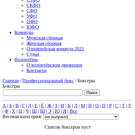
СКФО
СФО
УФО
ЦФО
ЮФО
Команды
Мужская сборная
Женская сборная
Олимпийская команда 2021
Судьи
Волонтёры
О волонтёрском движении
Контакты
Главная
/
Профессиональный бокс
/
Боксеры
Боксеры
А
|
Б
|
В
|
Г
|
Д
|
Е
|
Ё
|
Ж
|
З
|
И
|
К
|
Л
|
М
|
Н
|
О
|
П
|
Р
|
С
|
Т
|
У
|
Ф
|
Х
|
Ц
|
Ч
|
Ш
|
Щ
|
Э
|
Ю
|
Я
|
Все
Весовая категория:
Список боксеров пуст