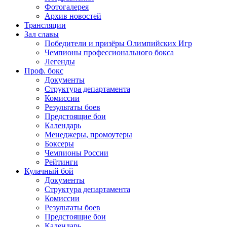
Фотогалерея
Архив новостей
Трансляции
Зал славы
Победители и призёры Олимпийских Игр
Чемпионы профессионального бокса
Легенды
Проф. бокс
Документы
Структура департамента
Комиссии
Результаты боев
Предстоящие бои
Календарь
Менеджеры, промоутеры
Боксеры
Чемпионы России
Рейтинги
Кулачный бой
Документы
Структура департамента
Комиссии
Результаты боев
Предстоящие бои
Календарь