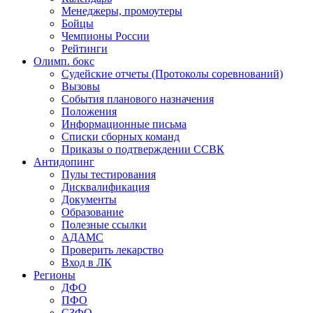
Менеджеры, промоутеры
Бойцы
Чемпионы России
Рейтинги
Олимп. бокс
Судейские отчеты (Протоколы соревнований)
Вызовы
События планового назначения
Положения
Информационные письма
Списки сборных команд
Приказы о подтверждении ССВК
Антидопинг
Пулы тестирования
Дисквалификация
Документы
Образование
Полезные ссылки
АДАМС
Проверить лекарство
Вход в ЛК
Регионы
ДФО
ПФО
СЗФО