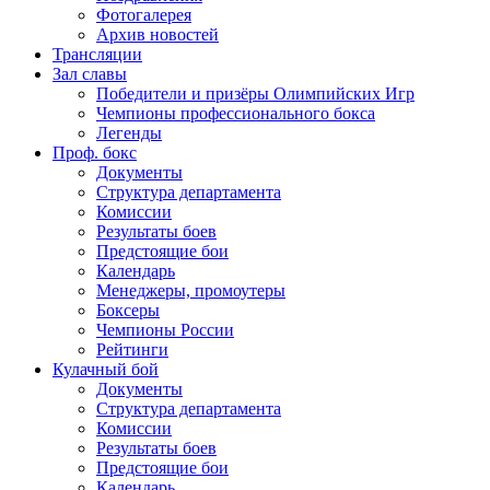
Фотогалерея
Архив новостей
Трансляции
Зал славы
Победители и призёры Олимпийских Игр
Чемпионы профессионального бокса
Легенды
Проф. бокс
Документы
Структура департамента
Комиссии
Результаты боев
Предстоящие бои
Календарь
Менеджеры, промоутеры
Боксеры
Чемпионы России
Рейтинги
Кулачный бой
Документы
Структура департамента
Комиссии
Результаты боев
Предстоящие бои
Календарь