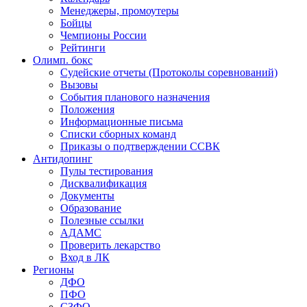
Менеджеры, промоутеры
Бойцы
Чемпионы России
Рейтинги
Олимп. бокс
Судейские отчеты (Протоколы соревнований)
Вызовы
События планового назначения
Положения
Информационные письма
Списки сборных команд
Приказы о подтверждении ССВК
Антидопинг
Пулы тестирования
Дисквалификация
Документы
Образование
Полезные ссылки
АДАМС
Проверить лекарство
Вход в ЛК
Регионы
ДФО
ПФО
СЗФО