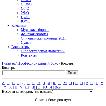
СКФО
СФО
УФО
ЦФО
ЮФО
Команды
Мужская сборная
Женская сборная
Олимпийская команда 2021
Судьи
Волонтёры
О волонтёрском движении
Контакты
Главная
/
Профессиональный бокс
/
Боксеры
Боксеры
А
|
Б
|
В
|
Г
|
Д
|
Е
|
Ё
|
Ж
|
З
|
И
|
К
|
Л
|
М
|
Н
|
О
|
П
|
Р
|
С
|
Т
|
У
|
Ф
|
Х
|
Ц
|
Ч
|
Ш
|
Щ
|
Э
|
Ю
|
Я
|
Все
Весовая категория:
Список боксеров пуст